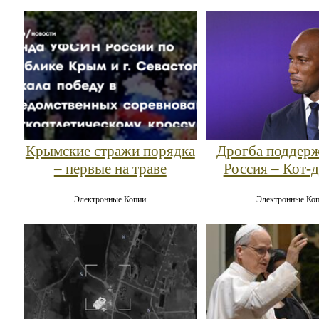
Крымские стражи порядка
Дрогба поддерж
– первые на траве
Россия – Кот-
Электронные Копии
Электронные Ко