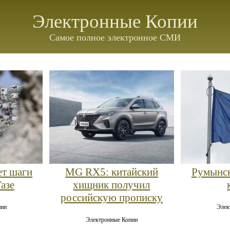
Электронные Копии
Самое полное электронное СМИ
ет шаги
MG RX5: китайский
Румынск
азе
хищник получил
российскую прописку
пии
Элек
Электронные Копии