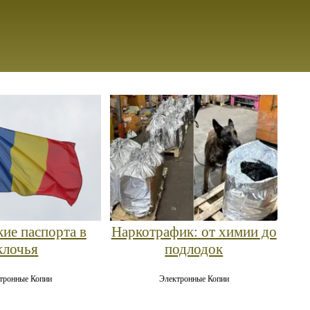
ие паспорта в
Наркотрафик: от химии до
клочья
подлодок
тронные Копии
Электронные Копии