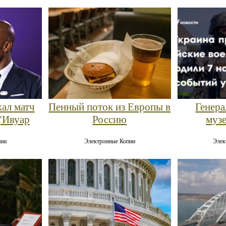
ал матч
Пенный поток из Европы в
Генера
д'Ивуар
Россию
муз
пии
Электронные Копии
Элек