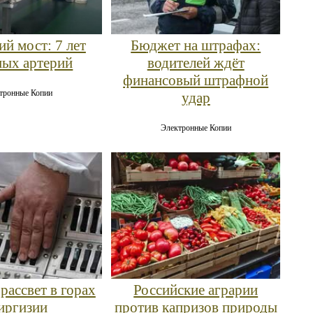
й мост: 7 лет
Бюджет на штрафах:
ных артерий
водителей ждёт
финансовый штрафной
тронные Копии
удар
Электронные Копии
рассвет в горах
Российские аграрии
иргизии
против капризов природы