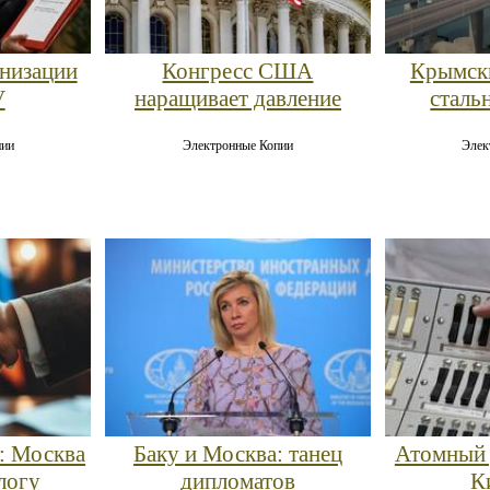
онизации
Конгресс США
Крымски
V
наращивает давление
сталь
пии
Электронные Копии
Элек
: Москва
Баку и Москва: танец
Атомный 
логу
дипломатов
К