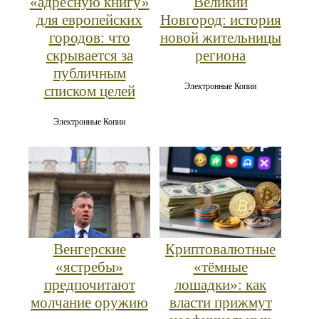
«адресную книгу»
Великий
для европейских
Новгород: история
городов: что
новой жительницы
скрывается за
региона
публичным
Электронные Копии
списком целей
Электронные Копии
Венгерские
Криптовалютные
«ястребы»
«тёмные
предпочитают
лошадки»: как
молчание оружию
власти прижмут