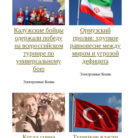
Калужские бойцы
Ормузский
одержали победу
пролив: хрупкое
на всероссийском
равновесие между
турнире по
миром и угрозой
универсальному
дефицита
бою
Электронные Копии
Электронные Копии
Когда сцена
Турецкие власти