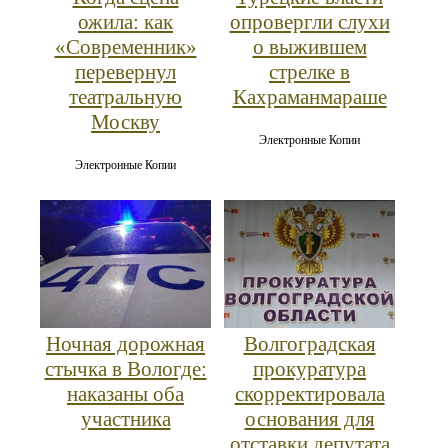
ожила: как
опровергли слухи
«Современник»
о выжившем
перевернул
стрелке в
театральную
Кахраманмараше
Москву
Электронные Копии
Электронные Копии
Ночная дорожная
Волгоградская
стычка в Вологде:
прокуратура
наказаны оба
скорректировала
участника
основания для
отставки депутата