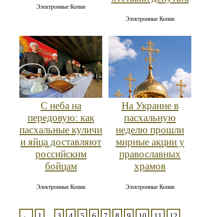
Электронные Копии
Электронные Копии
С неба на
На Украине в
передовую: как
пасхальную
пасхальные куличи
неделю прошли
и яйца доставляют
мирные акции у
российским
православных
бойцам
храмов
Электронные Копии
Электронные Копии
←
1
...
3
4
5
6
7
8
9
10
11
12
...