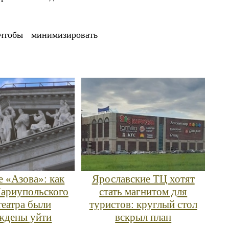
чтобы минимизировать
е «Азова»: как
Ярославские ТЦ хотят
ариупольского
стать магнитом для
еатра были
туристов: круглый стол
ждены уйти
вскрыл план