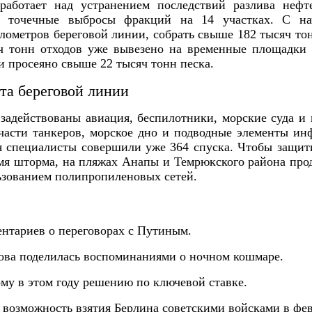
аботает над устранением последствий разлива нефт
 точечные выбросы фракций на 14 участках. С на
илометров береговой линии, собрать свыше 182 тысяч тон
яч тонн отходов уже вывезено на временные площадки
 просеяно свыше 22 тысяч тонн песка.
та береговой линии
 задействованы авиация, беспилотники, морские суда и
части танкеров, морское дно и подводные элементы ин
я специалисты совершили уже 364 спуска. Чтобы защит
мя шторма, на пляжах Анапы и Темрюкского района про
ьзованием полипропиленовых сетей.
ентариев о переговорах с Путиным.
ова поделилась воспоминаниями о ночном кошмаре.
ому в этом году решению по ключевой ставке.
возможность взятия Берлина советскими войсками в февр