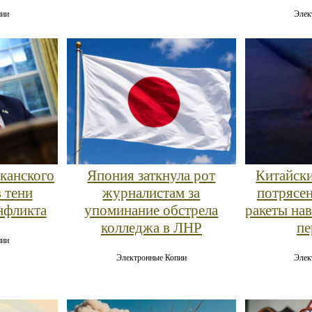
пии
Элек
канского
Япония заткнула рот
Китайски
 тени
журналистам за
потрясе
нфликта
упоминание обстрела
ракеты на
колледжа в ЛНР
пе
пии
Электронные Копии
Элек