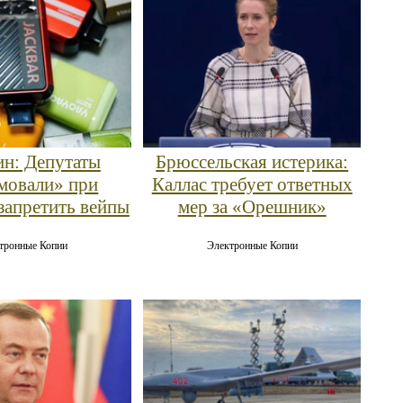
н: Депутаты
Брюссельская истерика:
мовали» при
Каллас требует ответных
запретить вейпы
мер за «Орешник»
тронные Копии
Электронные Копии