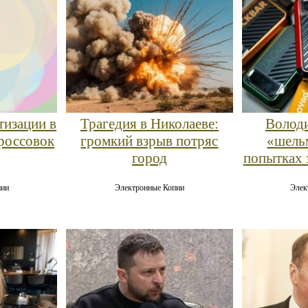
Трагедия в Николаеве:
Володи
тизации в
громкий взрыв потряс
«шель
россовок
город
попытках 
Электронные Копии
Элек
пии