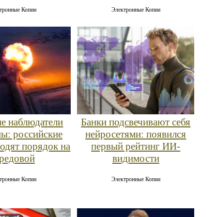
тронные Копии
Электронные Копии
е наблюдатели
Банки подсвечивают себя
ны: российские
нейросетями: появился
водят порядок на
первый рейтинг ИИ-
редовой
видимости
тронные Копии
Электронные Копии