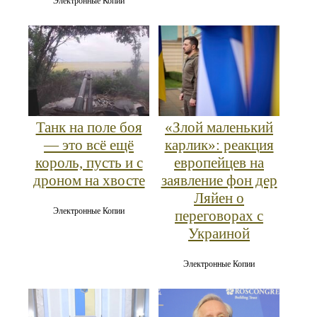
Электронные Копии
Танк на поле боя
«Злой маленький
— это всё ещё
карлик»: реакция
король, пусть и с
европейцев на
дроном на хвосте
заявление фон дер
Ляйен о
Электронные Копии
переговорах с
Украиной
Электронные Копии