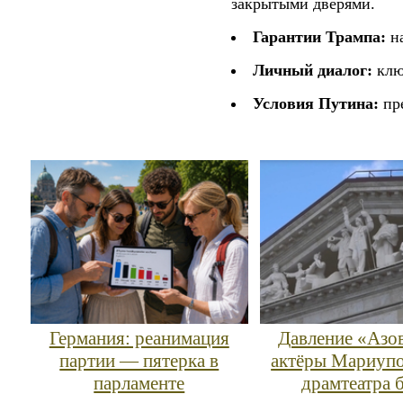
закрытыми дверями.
Гарантии Трампа:
на
Личный диалог:
ключ
Условия Путина:
пре
Германия: реанимация
Давление «Азов
партии — пятерка в
актёры Мариупо
парламенте
драмтеатра 