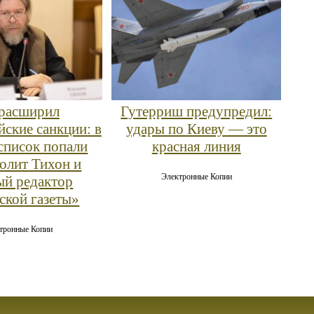
расширил
Гутерриш предупредил:
йские санкции: в
удары по Киеву — это
список попали
красная линия
олит Тихон и
Электронные Копии
ый редактор
кой газеты»
тронные Копии