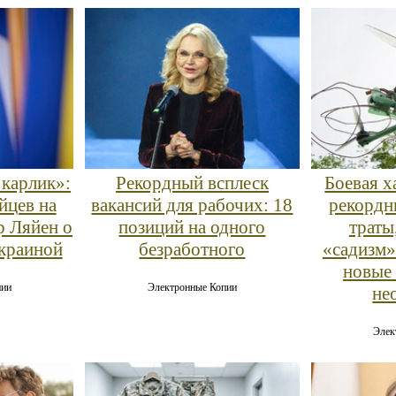
 карлик»:
Рекордный всплеск
Боевая х
йцев на
вакансий для рабочих: 18
рекордн
р Ляйен о
позиций на одного
траты
Украиной
безработного
«садизм»
новые 
пии
Электронные Копии
не
Элек