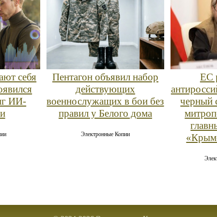
ают себя
Пентагон объявил набор
ЕС 
оявился
действующих
антиросси
нг ИИ-
военнослужащих в бои без
черный 
и
правил у Белого дома
митроп
главн
пии
Электронные Копии
«Крымс
Элек