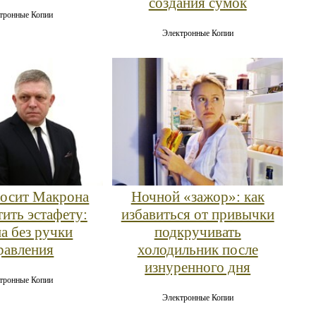
создания сумок
тронные Копии
Электронные Копии
осит Макрона
Ночной «зажор»: как
тить эстафету:
избавиться от привычки
а без ручки
подкручивать
равления
холодильник после
изнуренного дня
тронные Копии
Электронные Копии