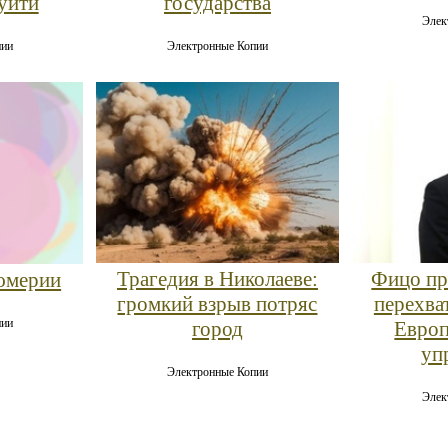
уйти
государства
Элек
пии
Электронные Копии
Трагедия в Николаеве:
Фицо пр
юмерии
громкий взрыв потряс
перехва
пии
город
Европ
уп
Электронные Копии
Элек