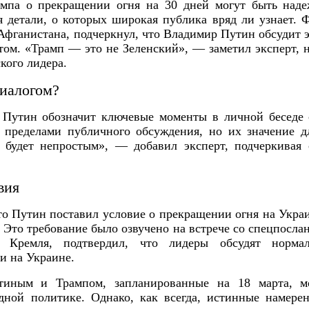
ампа о прекращении огня на 30 дней могут быть наде
я детали, о которых широкая публика вряд ли узнает. 
Афганистана, подчеркнул, что Владимир Путин обсудит 
ом. «Трамп — это не Зеленский», — заметил эксперт, н
кого лидера.
диалогом?
 Путин обозначит ключевые моменты в личной беседе 
а пределами публичного обсуждения, но их значение д
р будет непростым», — добавил эксперт, подчеркивая
вия
что Путин поставил условие о прекращении огня на Украи
 Это требование было озвучено на встрече со спецпосл
ль Кремля, подтвердил, что лидеры обсудят норм
и на Украине.
иным и Трампом, запланированные на 18 марта, м
ной политике. Однако, как всегда, истинные намерен