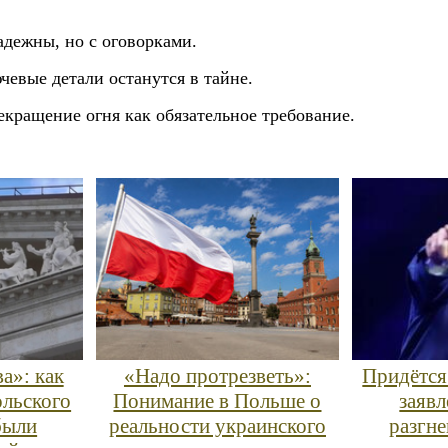
дежны, но с оговорками.
евые детали останутся в тайне.
кращение огня как обязательное требование.
а»: как
«Надо протрезветь»:
Придётся
льского
Понимание в Польше о
заяв
были
реальности украинского
разгн