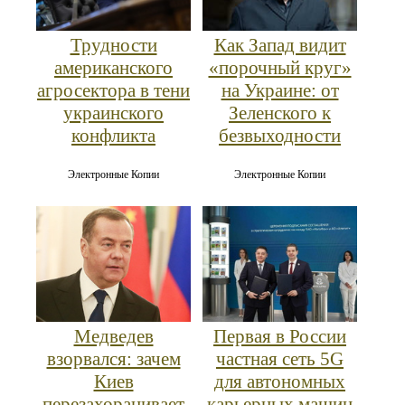
Трудности
Как Запад видит
американского
«порочный круг»
агросектора в тени
на Украине: от
украинского
Зеленского к
конфликта
безвыходности
Электронные Копии
Электронные Копии
Медведев
Первая в России
взорвался: зачем
частная сеть 5G
Киев
для автономных
перезахоранивает
карьерных машин