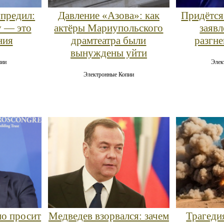
предил:
Давление «Азова»: как
Придётся
у — это
актёры Мариупольского
заяв
ния
драмтеатра были
разгн
вынуждены уйти
пии
Элек
Электронные Копии
о просит
Медведев взорвался: зачем
Трагеди