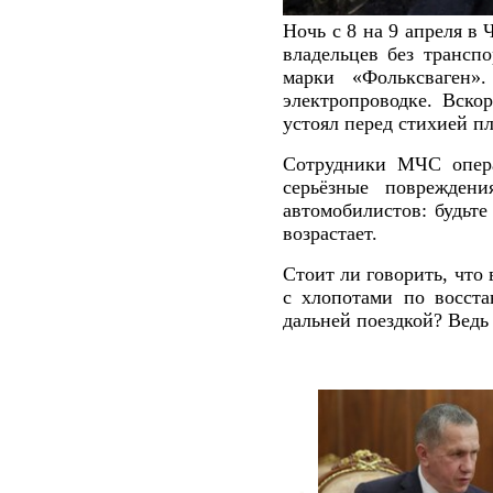
Ночь с 8 на 9 апреля в 
владельцев без трансп
марки «Фольксваген».
электропроводке. Вско
устоял перед стихией п
Сотрудники МЧС опер
серьёзные поврежден
автомобилистов: будьте
возрастает.
Стоит ли говорить, что
с хлопотами по восста
дальней поездкой? Вед