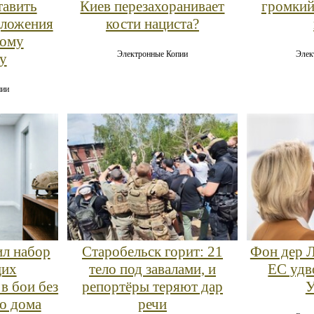
тавить
Киев перезахоранивает
громкий
дложения
кости нациста?
кому
Электронные Копии
Элек
у
пии
ил набор
Старобельск горит: 21
Фон дер Л
щих
тело под завалами, и
ЕС удв
в бои без
репортёры теряют дар
У
го дома
речи