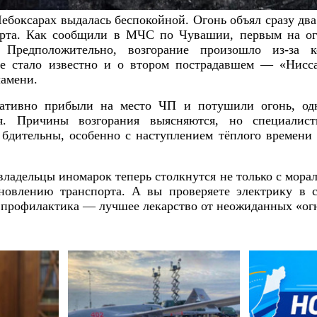
Чебоксарах выдалась беспокойной. Огонь объял сразу дв
орта. Как сообщили в МЧС по Чувашии, первым на ог
 Предположительно, возгорание произошло из-за 
ре стало известно и о втором пострадавшем — «Нисс
ламени.
ативно прибыли на место ЧП и потушили огонь, од
ия. Причины возгорания выясняются, но специалис
 бдительны, особенно с наступлением тёплого времени 
 владельцы иномарок теперь столкнутся не только с мора
новлению транспорта. А вы проверяете электрику в 
ь профилактика — лучшее лекарство от неожиданных «ог