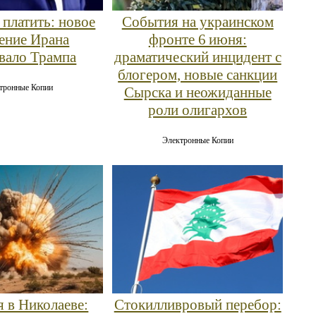
 платить: новое
События на украинском
ление Ирана
фронте 6 июня:
евало Трампа
драматический инцидент с
блогером, новые санкции
тронные Копии
Сырска и неожиданные
роли олигархов
Электронные Копии
я в Николаеве:
Стокилливровый перебор: