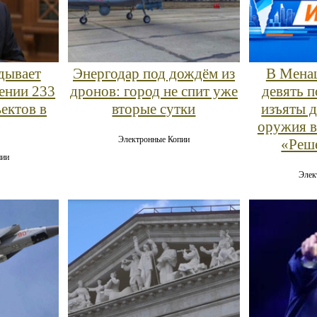
дывает
Энергодар под дождём из
В Мена
ении 233
дронов: город не спит уже
девять 
ектов в
вторые сутки
изъяты 
оружия в
Электронные Копии
«Реше
пии
Элек