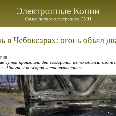
Электронные Копии
Самое полное электронное СМИ
ь в Чебоксарах: огонь объял дв
опии
ие сутки произошли два возгорания автомобилей: огонь 
ан». Причины пожаров устанавливаются.