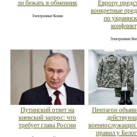
ли бежать в обменник
Европу предс
конкретные пре
Электронные Копии
по украинс
конфликт
Электронные Ко
Путинский ответ на
Пентагон объяв
киевский запрос: что
действую
требует глава России
военнослужащих 
правил у Бело