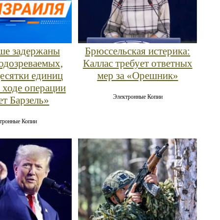
ше задержаны
Брюссельская истерика:
подозреваемых,
Каллас требует ответных
десятки единиц
мер за «Орешник»
 ходе операции
Электронные Копии
т Барзель»
тронные Копии