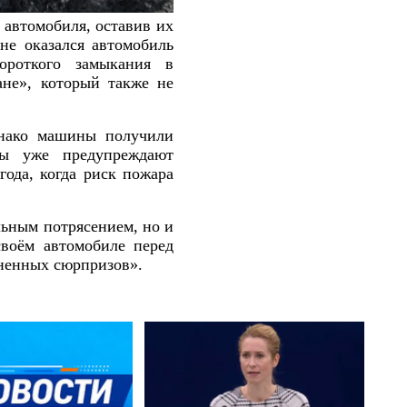
а автомобиля, оставив их
не оказался автомобиль
короткого замыкания в
ане», который также не
нако машины получили
ты уже предупреждают
года, когда риск пожара
льным потрясением, но и
своём автомобиле перед
ненных сюрпризов».