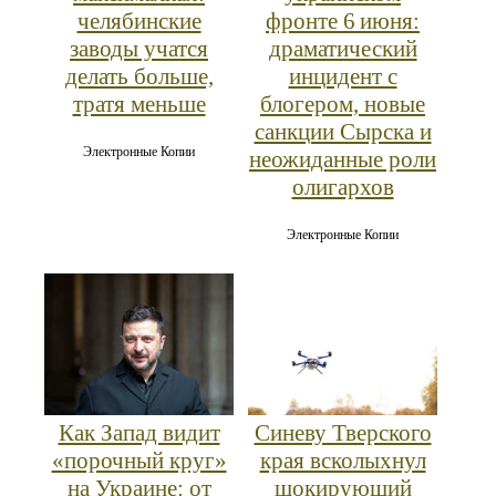
челябинские
фронте 6 июня:
заводы учатся
драматический
делать больше,
инцидент с
тратя меньше
блогером, новые
санкции Сырска и
Электронные Копии
неожиданные роли
олигархов
Электронные Копии
Как Запад видит
Синеву Тверского
«порочный круг»
края всколыхнул
на Украине: от
шокирующий