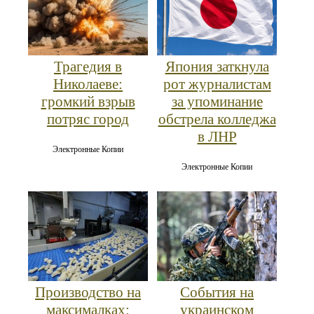
Трагедия в
Япония заткнула
Николаеве:
рот журналистам
громкий взрыв
за упоминание
потряс город
обстрела колледжа
в ЛНР
Электронные Копии
Электронные Копии
Производство на
События на
максималках:
украинском