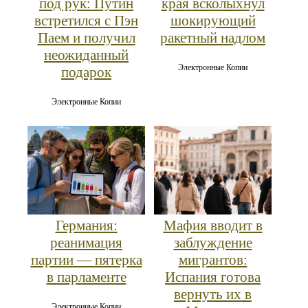
под рук: Путин
края всколыхнул
встретился с Пэн
шокирующий
Паем и получил
ракетный надлом
неожиданный
Электронные Копии
подарок
Электронные Копии
Германия:
Мафия вводит в
реанимация
заблуждение
партии — пятерка
мигрантов:
в парламенте
Испания готова
вернуть их в
Электронные Копии