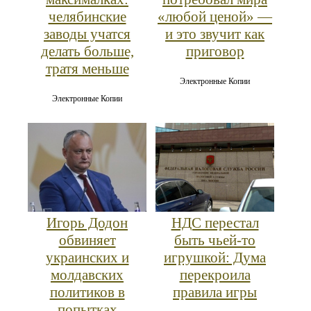
челябинские
«любой ценой» —
заводы учатся
и это звучит как
делать больше,
приговор
тратя меньше
Электронные Копии
Электронные Копии
Игорь Додон
НДС перестал
обвиняет
быть чьей-то
украинских и
игрушкой: Дума
молдавских
перекроила
политиков в
правила игры
попытках