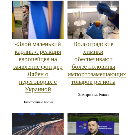
«Злой маленький
Волгоградские
карлик»: реакция
химики
европейцев на
обеспечивают
заявление фон дер
более половины
Ляйен о
импортозамещающих
переговорах с
товаров региона
Украиной
Электронные Копии
Электронные Копии