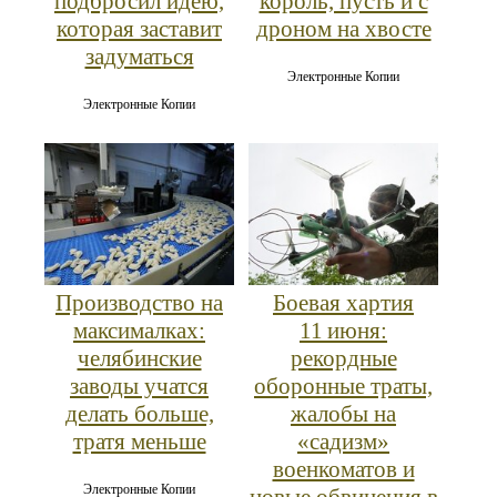
подбросил идею,
король, пусть и с
которая заставит
дроном на хвосте
задуматься
Электронные Копии
Электронные Копии
Производство на
Боевая хартия
максималках:
11 июня:
челябинские
рекордные
заводы учатся
оборонные траты,
делать больше,
жалобы на
тратя меньше
«садизм»
военкоматов и
Электронные Копии
новые обвинения в