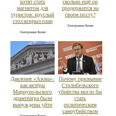
хотят стать
сколько ещё он
магнитом для
продержится на
туристов: круглый
своем посту?
стол вскрыл план
Электронные Копии
Электронные Копии
Давление «Азова»:
Почему признание
как актёры
Столибельского
Мариупольского
убийства могло бы
драмтеатра были
стать
вынуждены уйти
политическим
самоубийством
Электронные Копии