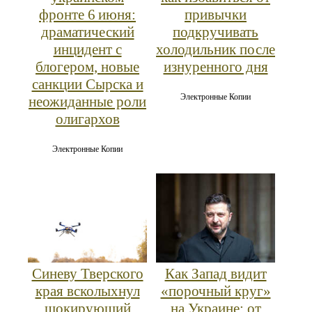
фронте 6 июня:
привычки
драматический
подкручивать
инцидент с
холодильник после
блогером, новые
изнуренного дня
санкции Сырска и
Электронные Копии
неожиданные роли
олигархов
Электронные Копии
Синеву Тверского
Как Запад видит
края всколыхнул
«порочный круг»
шокирующий
на Украине: от