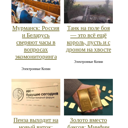
Мурманск: Россия
Танк на поле боя
и Беларусь
— это всё ещё
сверяют часы в
король, пусть и с
вопросах
дроном на хвосте
экомониторинга
Электронные Копии
Электронные Копии
Пенза выходит на
Золото вместо
новый виток:
баксов: Минфин