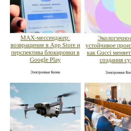
MAX‑мессенджер:
Экологичнос
возвращение в App Store и
устойчивое прои
перспектива блокировки в
как Gucci меняет
Google Play
создания с
Электронные Копии
Электронные Ко