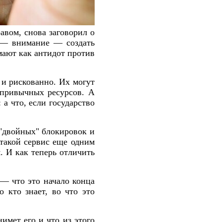
авом, снова заговорил о
т — внимание — создать
мают как антидот против
 и рискованно. Их могут
 привычных ресурсов. А
 а что, если государство
 "двойных" блокировок и
 такой сервис еще одним
. И как теперь отличить
 — что это начало конца
о кто знает, во что это
имет его и что из этого