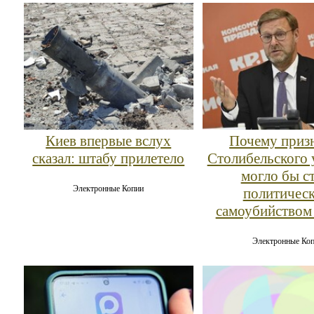
Киев впервые вслух
Почему приз
сказал: штабу прилетело
Столибельского 
могло бы с
Электронные Копии
политичес
самоубийством
Электронные Ко