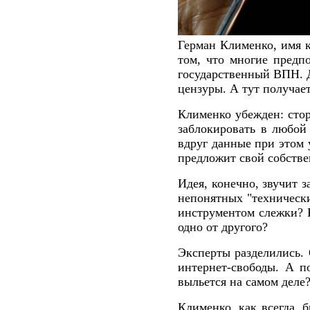
Герман Клименко, имя к
том, что многие предп
государственный ВПН. Д
цензуры. А тут получает
Клименко убежден: стор
заблокировать в любой
вдруг данные при этом у
предложит свой собстве
Идея, конечно, звучит 
непонятных "технически
инструментом слежки? К
одно от другого?
Эксперты разделились. 
интернет-свободы. А по
выльется на самом деле
Клименко, как всегда, 