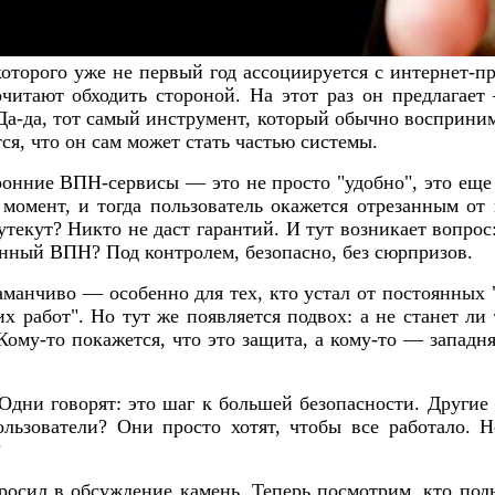
оторого уже не первый год ассоциируется с интернет-пр
очитают обходить стороной. На этот раз он предлагае
а-да, тот самый инструмент, который обычно восприни
ся, что он сам может стать частью системы.
онние ВПН-сервисы — это не просто "удобно", это еще
 момент, и тогда пользователь окажется отрезанным от
текут? Никто не даст гарантий. И тут возникает вопрос:
нный ВПН? Под контролем, безопасно, без сюрпризов.
заманчиво — особенно для тех, кто устал от постоянных
х работ". Но тут же появляется подвох: а не станет ли
ому-то покажется, что это защита, а кому-то — западня
Одни говорят: это шаг к большей безопасности. Другие
льзователи? Они просто хотят, чтобы все работало. Н
?
бросил в обсуждение камень. Теперь посмотрим, кто подн