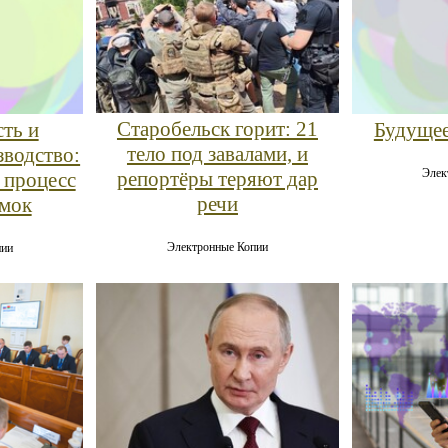
Старобельск горит: 21
Будуще
ть и
тело под завалами, и
зводство:
Элек
репортёры теряют дар
 процесс
речи
умок
Электронные Копии
пии