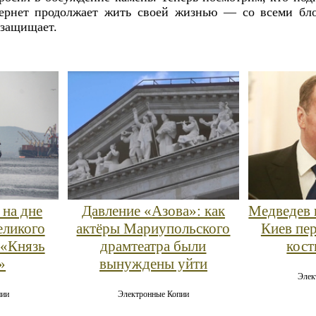
тернет продолжает жить своей жизнью — со всеми бло
 защищает.
 на дне
Давление «Азова»: как
Медведев 
еликого
актёры Мариупольского
Киев пе
 «Князь
драмтеатра были
кост
»
вынуждены уйти
Элек
пии
Электронные Копии