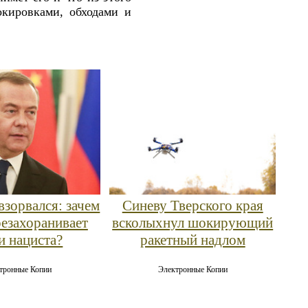
кировками, обходами и
взорвался: зачем
Синеву Тверского края
резахоранивает
всколыхнул шокирующий
и нациста?
ракетный надлом
тронные Копии
Электронные Копии