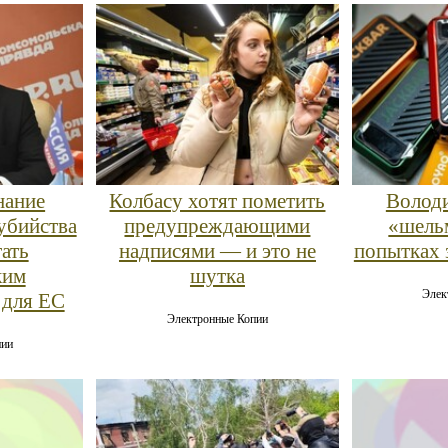
нание
Колбасу хотят пометить
Володи
убийства
предупреждающими
«шель
тать
надписями — и это не
попытках 
ким
шутка
Элек
 для ЕС
Электронные Копии
пии