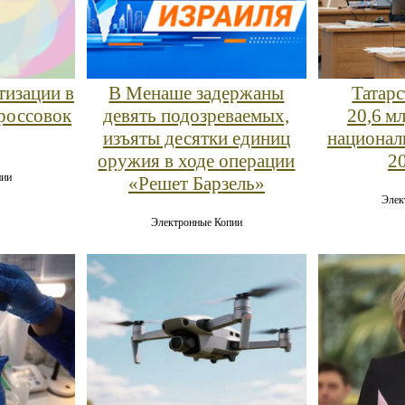
В Менаше задержаны
Татар
тизации в
девять подозреваемых,
20,6 м
россовок
изъяты десятки единиц
национал
оружия в ходе операции
2
пии
«Решет Барзель»
Элек
Электронные Копии