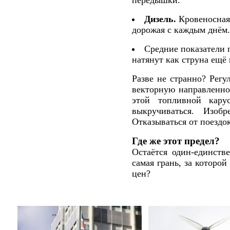
передышки.
Дизель.
Кровеносная 
дорожая с каждым днём
Средние показатели 
натянут как струна ещё 
Разве не странно? Регу
векторную направленнос
этой топливной кару
выкручиваться. Изобр
Отказываться от поездо
Где же этот предел?
Остаётся один-единств
самая грань, за которой
цен?