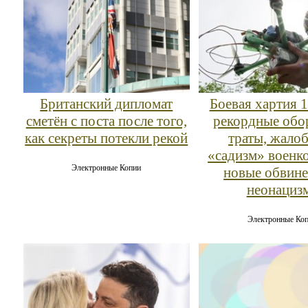
Британский дипломат
Боевая хартия 
сметён с поста после того,
рекордные обо
как секреты потекли рекой
траты, жало
«садизм» военк
Электронные Копии
новые обвине
неонациз
Электронные Ко