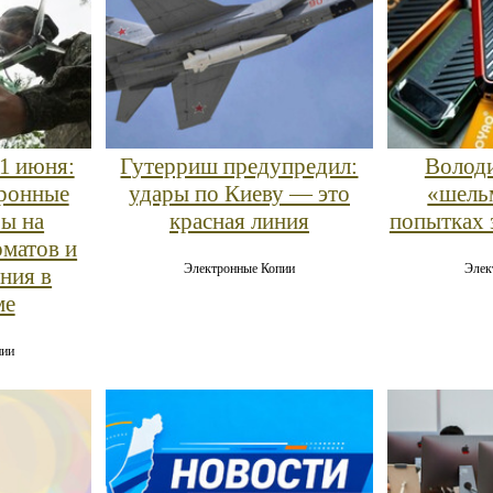
11 июня:
Гутерриш предупредил:
Володи
ронные
удары по Киеву — это
«шель
бы на
красная линия
попытках 
оматов и
Электронные Копии
Элек
ния в
ме
пии