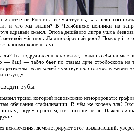
 из отчётов Росстата и чувствуешь, как невольно сжим
ли, и что мы видим? В Челябинске ценники на запр
руя здравый смысл. Эпоха дешёвого литра ушла безвозв
ифметикой убытков. Лавинообразный рост? Пожалуй, это
ит с нашими кошельками.
ак ли? Ты подруливаешь к колонке, ловишь себя на мысли
о — бац! — табло бьёт по глазам ярче стробоскопа на
по регионам, если кожей чувствуешь: стоимость жизни на
а секунду.
сводит зубы
ыявил тренд, который невозможно игнорировать: график
 там обещания стабилизации. В чём же корень зла? Эк
 но нам, людям простым, от этого не легче. Важен лиш
руки:
ез исключения, демонстрируют этот вызывающий, увере