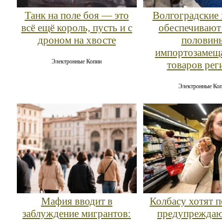
Танк на поле боя — это
Волгоградские
всё ещё король, пусть и с
обеспечивают
дроном на хвосте
половин
импортозаме
Электронные Копии
товаров рег
Электронные Ко
Мафия вводит в
Колбасу хотят 
заблуждение мигрантов:
предупрежда