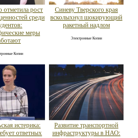
 отметила рост
Синеву Тверского края
ценностей среди
всколыхнул шокирующий
удентов:
ракетный надлом
фические меры
Электронные Копии
аботают
тронные Копии
ская истерика:
Развитие транспортной
ребует ответных
инфраструктуры в НАО: