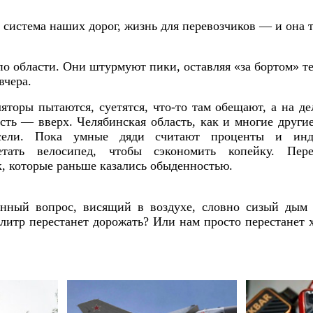
система наших дорог, жизнь для перевозчиков — и она т
.
по области. Они штурмуют пики, оставляя «за бортом» т
вчера.
ляторы пытаются, суетятся, что-то там обещают, а на 
ть — вверх. Челябинская область, как и многие другие
сели. Пока умные дяди считают проценты и инд
етать велосипед, чтобы сэкономить копейку. Пер
к, которые раньше казались обыденностью.
енный вопрос, висящий в воздухе, словно сизый дым 
 литр перестанет дорожать? Или нам просто перестанет 