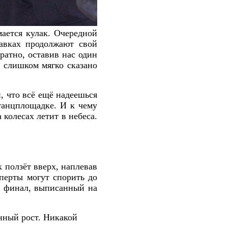
ается кулак. Очередной
авках продолжают свой
ратно, оставив нас один
 слишком мягко сказано
, что всё ещё надеешься
 танцплощадке. И к чему
 колесах летит в небеса.
 ползёт вверх, наплевав
сперты могут спорить до
ь финал, выписанный на
нный рост. Никакой