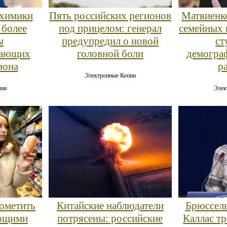
 химики
Пять российских регионов
Матвиенко
 более
под прицелом: генерал
семейных 
ы
предупредил о новой
ст
щающих
головной боли
демогра
иона
р
Электронные Копии
пии
Элек
пометить
Китайские наблюдатели
Брюссель
ющими
потрясены: российские
Каллас т