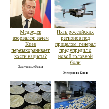
Медведев
Пять российских
взорвался: зачем
регионов под
Киев
прицелом: генерал
перезахоранивает
предупредил о
кости нациста?
новой головной
боли
Электронные Копии
Электронные Копии