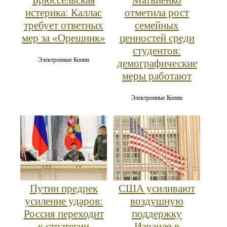
истерика: Каллас
отметила рост
требует ответных
семейных
мер за «Орешник»
ценностей среди
студентов:
Электронные Копии
демографические
меры работают
Электронные Копии
Путин предрек
США усиливают
усиление ударов:
воздушную
Россия переходит
поддержку
к стратегии
Израиля в