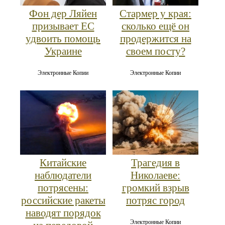
Фон дер Ляйен
Стармер у края:
призывает ЕС
сколько ещё он
удвоить помощь
продержится на
Украине
своем посту?
Электронные Копии
Электронные Копии
Китайские
Трагедия в
наблюдатели
Николаеве:
потрясены:
громкий взрыв
российские ракеты
потряс город
наводят порядок
Электронные Копии