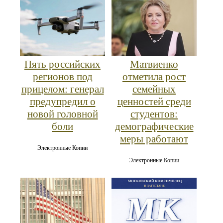
Пять российских
Матвиенко
регионов под
отметила рост
прицелом: генерал
семейных
предупредил о
ценностей среди
новой головной
студентов:
боли
демографические
меры работают
Электронные Копии
Электронные Копии