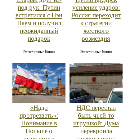
под рук: Путин
усиление ударов:
встретился с Пэн
Россия переходит
Паем и получил
к стратегии
неожиданный
жесткого
подарок
возмездия
Электронные Копии
Электронные Копии
«Надо
НДС перестал
протрезветь»:
быть чьей-то
Понимание в
игрушкой: Дума
Польше о
перекроила
реальности
правила игры