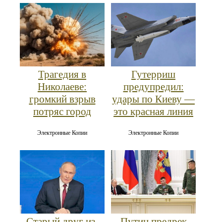
Трагедия в
Гутерриш
Николаеве:
предупредил:
громкий взрыв
удары по Киеву —
потряс город
это красная линия
Электронные Копии
Электронные Копии
Старый друг из-
Путин предрек