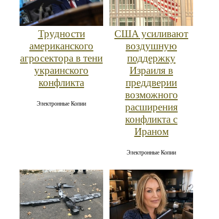
Трудности
США усиливают
американского
воздушную
агросектора в тени
поддержку
украинского
Израиля в
конфликта
преддверии
возможного
Электронные Копии
расширения
конфликта с
Ираном
Электронные Копии