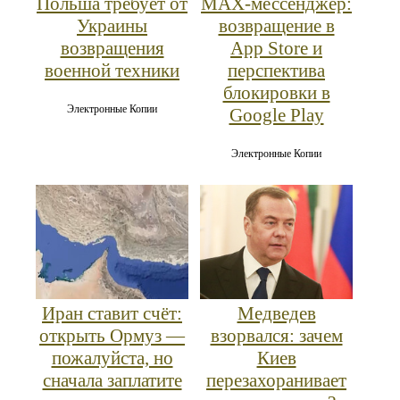
Польша требует от
MAX‑мессенджер:
Украины
возвращение в
возвращения
App Store и
военной техники
перспектива
блокировки в
Электронные Копии
Google Play
Электронные Копии
Иран ставит счёт:
Медведев
открыть Ормуз —
взорвался: зачем
пожалуйста, но
Киев
сначала заплатите
перезахоранивает