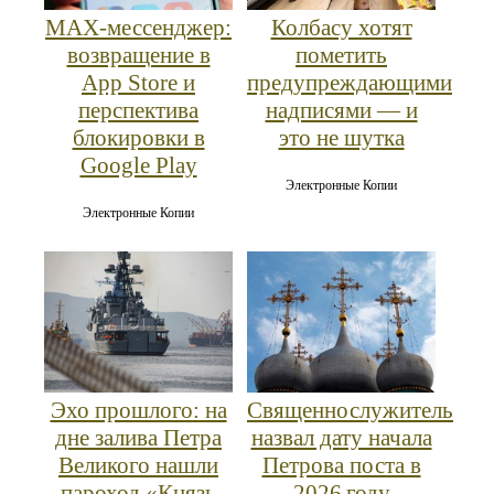
MAX‑мессенджер:
Колбасу хотят
возвращение в
пометить
App Store и
предупреждающими
перспектива
надписями — и
блокировки в
это не шутка
Google Play
Электронные Копии
Электронные Копии
Эхо прошлого: на
Священнослужитель
дне залива Петра
назвал дату начала
Великого нашли
Петрова поста в
пароход «Князь
2026 году