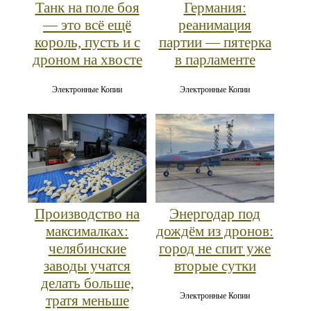
Танк на поле боя
Германия:
— это всё ещё
реанимация
король, пусть и с
партии — пятерка
дроном на хвосте
в парламенте
Электронные Копии
Электронные Копии
Производство на
Энергодар под
максималках:
дождём из дронов:
челябинские
город не спит уже
заводы учатся
вторые сутки
делать больше,
Электронные Копии
тратя меньше