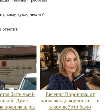
кция «войны» работает
о, кому хуже, чем тебе.
е ответит.
стал быть чьей-
Евгения Воронова: от
ушкой: Дума
прилавка до коучинга — и
ла правила игры
зачем всё это было