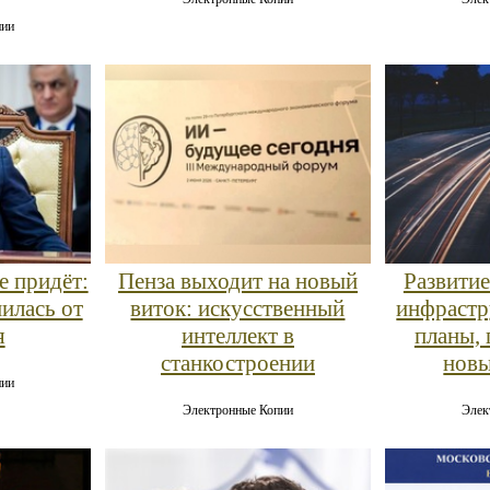
пии
е придёт:
Пенза выходит на новый
Развити
илась от
виток: искусственный
инфрастр
я
интеллект в
планы,
станкостроении
новы
пии
Электронные Копии
Элек