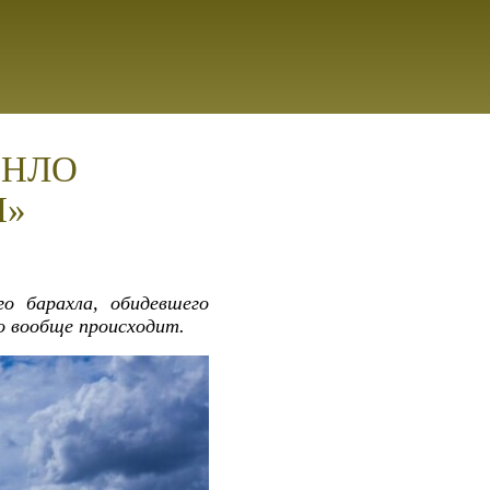
, НЛО
П»
о барахла, обидевшего
о вообще происходит.