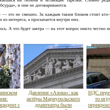
каешься на тюленя и летающие тарелки. Словно реда
бсурда», и они не договариваются.
 — это не смешно. За каждым таким блоком стоит кто-т
ки из интереса, а просыпается внутри них.
сь. А что будет завтра — на этот вопрос никто честно н
аинском
Давление «Азова»: как
НДС пере
юня:
актёры Мариупольского
то игр
нцидент с
драмтеатра были
перекрои