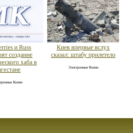
rries и Russ
Киев впервые вслух
вят создание
сказал: штабу прилетело
ческого хаба в
Электронные Копии
агестане
тронные Копии