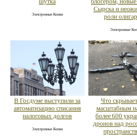
шутка
блогером, новые
Сырска и неож
Электронные Копии
роли олига
Электронные Ко
В Госдуме выступили за
Что скрывает
автоматизацию списания
масштабным н
налоговых долгов
более 600 укр
дронов над рос
Электронные Копии
пространст