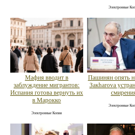
Электронные Ко
Мафия вводит в
Пашинян опять н
заблуждение мигрантов:
Закharova устран
Испания готова вернуть их
смирени
в Марокко
Электронные Ко
Электронные Копии