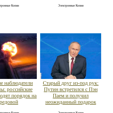
тронные Копии
Электронные Копии
е наблюдатели
Старый друг из-под рук:
ны: российские
Путин встретился с Пэн
водят порядок на
Паем и получил
редовой
неожиданный подарок
тронные Копии
Электронные Копии