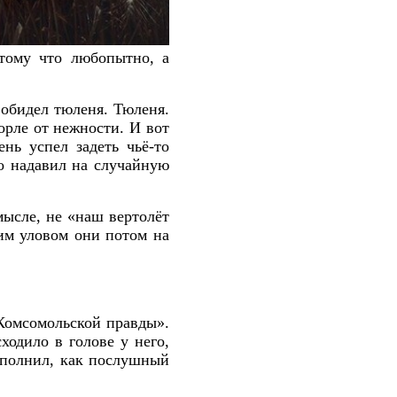
отому что любопытно, а
 обидел тюленя. Тюленя.
горле от нежности. И вот
нь успел задеть чьё-то
то надавил на случайную
ысле, не «наш вертолёт
ким уловом они потом на
Комсомольской правды».
ходило в голове у него,
исполнил, как послушный