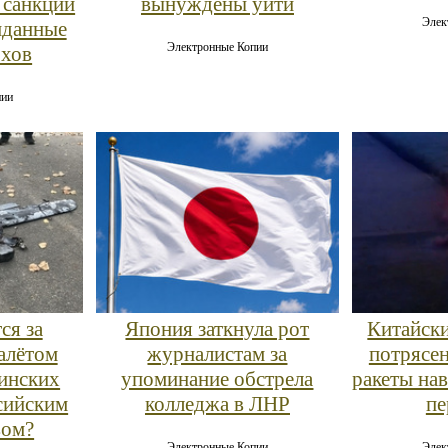
 санкции
вынуждены уйти
Элек
иданные
Электронные Копии
рхов
пии
ся за
Япония заткнула рот
Китайски
алётом
журналистам за
потрясе
аинских
упоминание обстрела
ракеты на
сийским
колледжа в ЛНР
пе
вом?
Электронные Копии
Элек