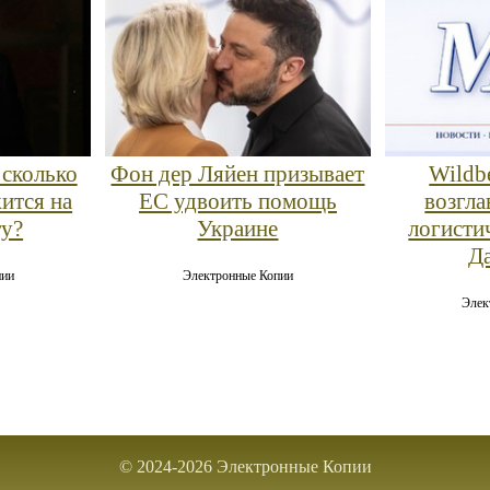
 сколько
Фон дер Ляйен призывает
Wildbe
ится на
ЕС удвоить помощь
возгла
ту?
Украине
логисти
Д
пии
Электронные Копии
Элек
© 2024-2026 Электронные Копии