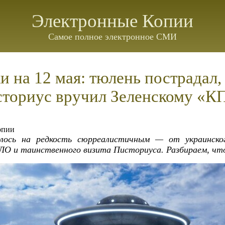
Электронные Копии
Самое полное электронное СМИ
и на 12 мая: тюлень пострадал
сториус вручил Зеленскому «К
опии
лось на редкость сюрреалистичным — от украинског
НЛО и таинственного визита Писториуса. Разбираем, чт