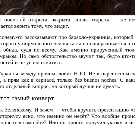
а новостей открыта, закрыта, снова открыта — не п
ается верить тому, что видит.
очему-то рассказывают про барахло-украинца, который
оторого у нормального человека каша наворачивается в 
 обида, судя по всему. Как именно прирученный тюле
аком. Но само обстоятельство звучит так, будто кто-
остей и не успел откатить.
краины, между прочим, ловит НЛО. Не в переносном см
, а прям как в сериале, только без buenos noches. С ка
то отдельный вопрос, на который лучше не думать.
тот самый конверт
 к Зеленскому. И зачем — чтобы вручить презентацию «
ториусу ясно, что именно он несёт? Что вообще проис
конверт в самолёте? Или он просто получил указку и 