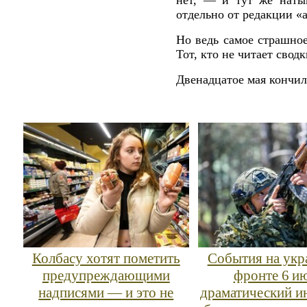
нет, — и тут же наты
отдельно от редакции «а
Но ведь самое страшное
Тот, кто не читает свод
Двенадцатое мая кончило
Колбасу хотят пометить
События на укр
предупреждающими
фронте 6 и
надписями — и это не
драматический и