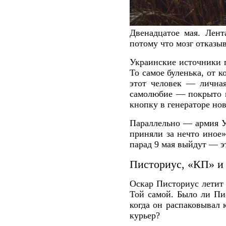
Двенадцатое мая. Лент
потому что мозг отказыв
Украинские источники п
То самое буленька, от к
этот человек — личная
самолюбие — покрыто мр
кнопку в генераторе нов
Параллельно — армия У
приняли за нечто иное»
парад 9 мая выйдут — э
Писториус, «КП» и 
Оскар Писториус летит
Той самой. Было ли Пис
когда он распаковывал 
курьер?