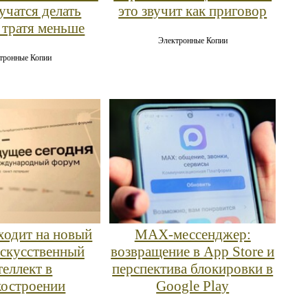
учатся делать
это звучит как приговор
 тратя меньше
Электронные Копии
тронные Копии
ходит на новый
MAX‑мессенджер:
искусственный
возвращение в App Store и
теллект в
перспектива блокировки в
костроении
Google Play