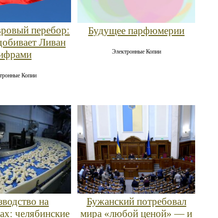
ровый перебор:
Будущее парфюмерии
добивает Ливан
Электронные Копии
ифрами
тронные Копии
водство на
Бужанский потребовал
ах: челябинские
мира «любой ценой» — и