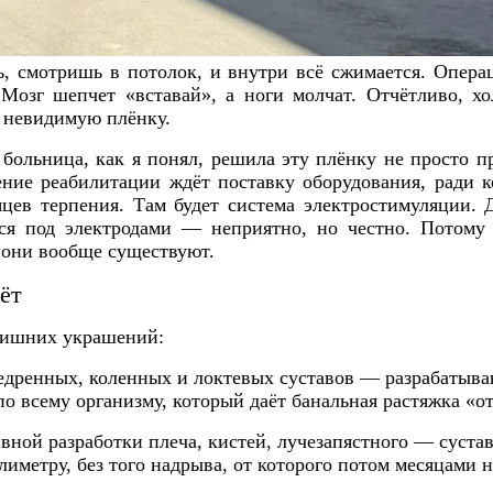
 смотришь в потолок, и внутри всё сжимается. Операц
 Мозг шепчет «вставай», а ноги молчат. Отчётливо, хо
 невидимую плёнку.
больница, как я понял, решила эту плёнку не просто п
ление реабилитации ждёт поставку оборудования, ради 
цев терпения. Там будет система электростимуляции. Д
ься под электродами — неприятно, но честно. Потом
 они вообще существуют.
ёт
лишних украшений:
едренных, коленных и локтевых суставов — разрабатыв
 по всему организму, который даёт банальная растяжка «от
вной разработки плеча, кистей, лучезапястного — суста
лиметру, без того надрыва, от которого потом месяцами н