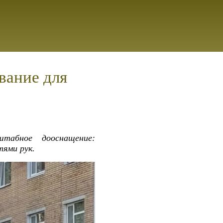
вание для
табное дооснащение:
тями рук.