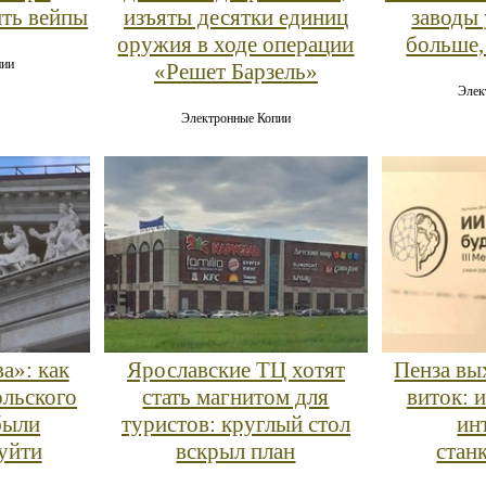
ить вейпы
изъяты десятки единиц
заводы 
оружия в ходе операции
больше,
пии
«Решет Барзель»
Элек
Электронные Копии
а»: как
Ярославские ТЦ хотят
Пенза вы
льского
стать магнитом для
виток: 
были
туристов: круглый стол
ин
уйти
вскрыл план
стан