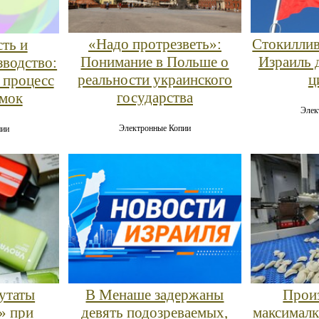
«Надо протрезветь»:
Стокиллив
ть и
Понимание в Польше о
Израиль 
зводство:
реальности украинского
ц
 процесс
государства
умок
Элек
Электронные Копии
пии
утаты
В Менаше задержаны
Произ
» при
девять подозреваемых,
максималк