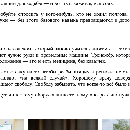
ляции для ходьбы — и вот тут, кажется, вся соль.
буйте спросить у кого-нибудь, кто не ходил полгода.
уки — без этого базового навыка превращаются в дорог
м с человеком, который заново учится двигаться — тот 
тают чужие руки и правильные машины. Тренажёр, котор
положение — это и есть медицина, без кавычек.
лает ставку на то, чтобы реабилитация в регионе не с
равляют «на всякий случай». Хорошему врачу довер
ают свободу. Свободу забывать, что когда-то всё было н
ут ли к этому оборудованию те, кому оно реально нуж