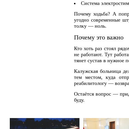
Система электростиму
Почему ходьба? А попро
угодно современные шт
толку — ноль.
Почему это важно
Кто хоть раз стоял рядо
не работают. Тут рабо
тянет сустав в нужное 
Калужская больница де
тем местом, куда отп
реабилитологу — возвращ
Остаётся вопрос — прид
буду.