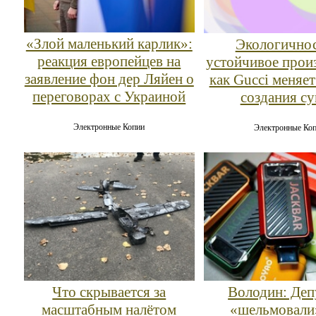
«Злой маленький карлик»:
Экологичнос
реакция европейцев на
устойчивое прои
заявление фон дер Ляйен о
как Gucci меняет
переговорах с Украиной
создания с
Электронные Копии
Электронные Ко
Что скрывается за
Володин: Деп
масштабным налётом
«шельмовали