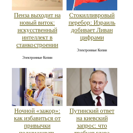
Пенза выходит на
Стокилливровый
новый виток:
перебор: Израиль
искусственный
добивает Ливан
интеллект в
цифрами
станкостроении
Электронные Копии
Электронные Копии
Ночной «зажор»:
Путинский ответ
как избавиться от
на киевский
привычки
запрос: что
подкручивать
требует глава