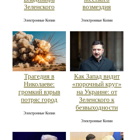
Зеленского
возмездия
Электронные Копии
Электронные Копии
Трагедия в
Как Запад видит
Николаеве:
«порочный круг»
громкий взрыв
на Украине: от
потряс город
Зеленского к
безвыходности
Электронные Копии
Электронные Копии