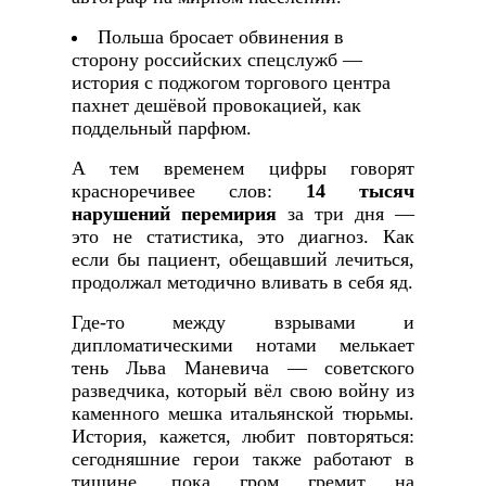
Польша бросает обвинения в
сторону российских спецслужб —
история с поджогом торгового центра
пахнет дешёвой провокацией, как
поддельный парфюм.
А тем временем цифры говорят
красноречивее слов:
14 тысяч
нарушений перемирия
за три дня —
это не статистика, это диагноз. Как
если бы пациент, обещавший лечиться,
продолжал методично вливать в себя яд.
Где-то между взрывами и
дипломатическими нотами мелькает
тень Льва Маневича — советского
разведчика, который вёл свою войну из
каменного мешка итальянской тюрьмы.
История, кажется, любит повторяться:
сегодняшние герои также работают в
тишине, пока гром гремит на