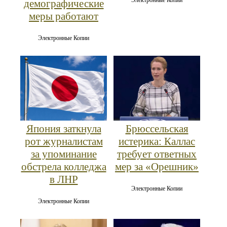
демографические
меры работают
Электронные Копии
Япония заткнула
Брюссельская
рот журналистам
истерика: Каллас
за упоминание
требует ответных
обстрела колледжа
мер за «Орешник»
в ЛНР
Электронные Копии
Электронные Копии