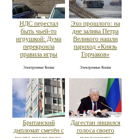
НДС перестал
Эхо прошлого: на
быть чьей-то
дне залива Петра
игрушкой: Дума
Великого нашли
перекроила
пароход «Князь
правила игры
Горчаков»
Электронные Копии
Электронные Копии
Британский
Дагестан лишился
дипломат сметён с
голоса своего
поста после того,
парламента