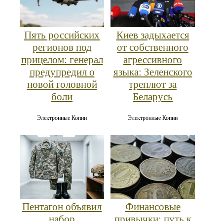
Пять российских
Киев задыхается
регионов под
от собственного
прицелом: генерал
агрессивного
предупредил о
языка: Зеленского
новой головной
треплют за
боли
Беларусь
Электронные Копии
Электронные Копии
Пентагон объявил
Финансовые
набор
привычки: путь к