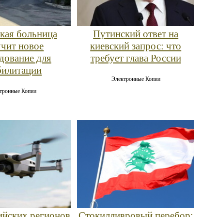
кая больница
Путинский ответ на
чит новое
киевский запрос: что
дование для
требует глава России
билитации
Электронные Копии
тронные Копии
ийских регионов
Стокилливровый перебор: