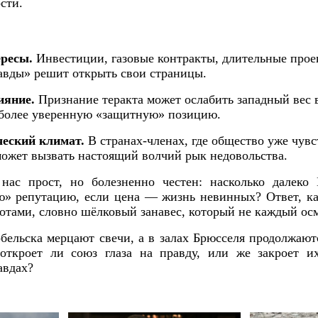
сти.
ресы.
Инвестиции, газовые контракты, длительные проек
равды» решит открыть свои страницы.
ияние.
Признание теракта может ослабить западный вес 
 более уверенную «защитную» позицию.
еский климат.
В странах‑членах, где общество уже чув
может вызвать настоящий волчий рык недовольства.
нас прост, но болезненно честен: насколько далеко 
ю» репутацию, если цена — жизнь невинных? Ответ, как
тами, словно шёлковый занавес, который не каждый осм
бельска мерцают свечи, а в залах Брюсселя продолжают
 откроет ли союз глаза на правду, или же закроет и
авдах?