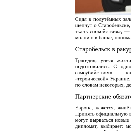
Сидя в полутёмных зал
шепчут о Старобельске,
ткань спокойствия», — 
молнию в банке, понима
Старобельск в рак
Трагедия, унеся жизн
подготовились. С одн
самоубийством» — ка
«героической» Украине.
по словам некоторых, д
Партнерские обязат
Европа, кажется, жив
Принять официальную ве
могут вырваться новые 
дипломат, выбирает: м