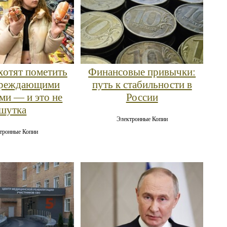
хотят пометить
Финансовые привычки:
преждающими
путь к стабильности в
ми — и это не
России
шутка
Электронные Копии
тронные Копии