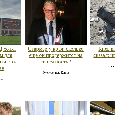
Ц хотят
Стармер у края: сколько
Киев в
ом для
ещё он продержится на
сказал: 
лый стол
своем посту?
Элек
ан
Электронные Копии
пии