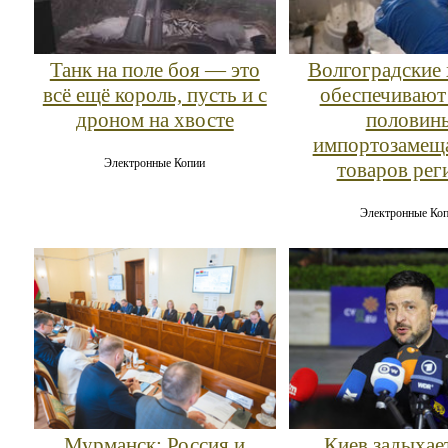
Танк на поле боя — это
Волгоградские
всё ещё король, пусть и с
обеспечивают
дроном на хвосте
половин
импортозаме
Электронные Копии
товаров рег
Электронные Ко
Мурманск: Россия и
Киев задыхае