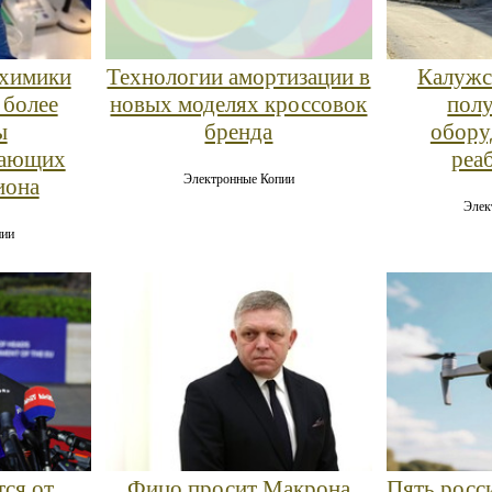
 химики
Калужс
Технологии амортизации в
 более
полу
новых моделях кроссовок
ы
обору
бренда
щающих
реа
Электронные Копии
иона
Элек
пии
тся от
Фицо просит Макрона
Пять росс