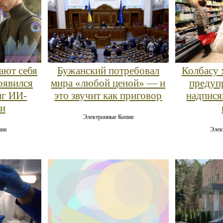
ают себя
Бужанский потребовал
Колбасу 
оявился
мира «любой ценой» — и
преду
нг ИИ-
это звучит как приговор
надпися
и
Электронные Копии
пии
Элек