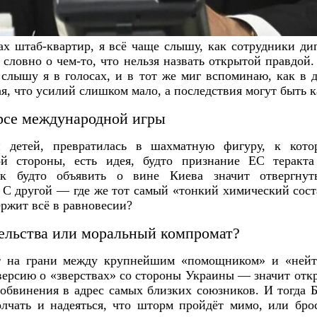
ах штаб-квартир, я всё чаще слышу, как сотрудники ди
 словно о чем‑то, что нельзя назвать открытой правдой
слышу я в голосах, и в тот же миг вспоминаю, как в 
я, что усилий слишком мало, а последствия могут быть 
урсе международной игры
и детей, превратилась в шахматную фигуру, к кот
ой стороны, есть идея, будто признание ЕС теракта
к будто объявить о вине Киева значит отвергну
 С другой — где же тот самый «тонкий химический сост
ержит всё в равновесии?
ельства или моральный компромат?
ёт на грани между крупнейшим «помощником» и «нейт
рсию о «зверствах» со стороны Украины — значит откр
обвинения в адрес самых близких союзников. И тогда 
олчать и надеяться, что шторм пройдёт мимо, или бро