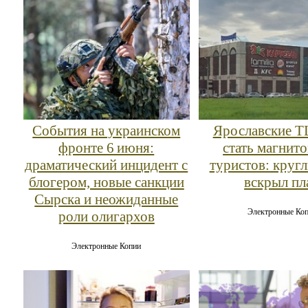
События на украинском
Ярославские Т
фронте 6 июня:
стать магнит
драматический инцидент с
туристов: круг
блогером, новые санкции
вскрыл пл
Сырска и неожиданные
Электронные Ко
роли олигархов
Электронные Копии