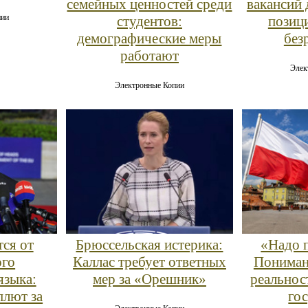
семейных ценностей среди
вакансий 
пии
студентов:
позиц
демографические меры
без
работают
Элек
Электронные Копии
тся от
Брюссельская истерика:
«Надо 
ого
Каллас требует ответных
Пониман
языка:
мер за «Орешник»
реальнос
плют за
го