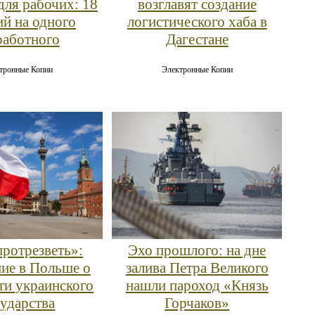
для рабочих: 18
возглавят создание
ий на одного
логистического хаба в
работного
Дагестане
тронные Копии
Электронные Копии
протрезветь»:
Эхо прошлого: на дне
ие в Польше о
залива Петра Великого
ти украинского
нашли пароход «Князь
сударства
Горчаков»