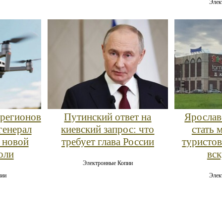
Элек
 регионов
Путинский ответ на
Ярослав
генерал
киевский запрос: что
стать 
 новой
требует глава России
туристов
оли
вск
Электронные Копии
пии
Элек