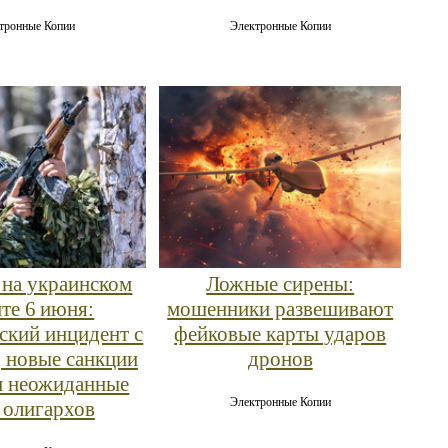
тронные Копии
Электронные Копии
на украинском
Ложные сирены:
те 6 июня:
мошенники развешивают
ский инцидент с
фейковые карты ударов
, новые санкции
дронов
и неожиданные
Электронные Копии
 олигархов