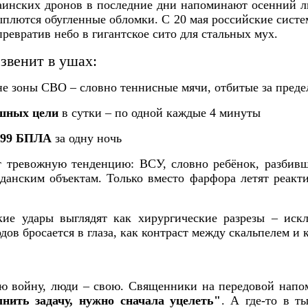
инских дронов в последние дни напоминают осенний ли
ыплются обугленные обломки. С 20 мая российские сис
 превратив небо в гигантское сито для стальных мух.
звенит в ушах:
е зоны СВО – словно теннисные мячи, отбитые за преде
ушных цели
в сутки – по одной каждые 4 минуты
–
99 БПЛА
за одну ночь
тревожную тенденцию: ВСУ, словно ребёнок, разбивш
жданским объектам. Только вместо фарфора летят реакт
кие удары выглядят как хирургические разрезы – иск
дов бросается в глаза, как контраст между скальпелем и 
ою войну, люди – свою. Священники на передовой нап
нить задачу, нужно сначала уцелеть"
. А где-то в т