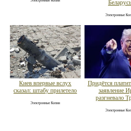
Электронные Копии
Беларус
Электронные Ко
Киев впервые вслух
Придётся платит
сказал: штабу прилетело
заявление И
разгневало Т
Электронные Копии
Электронные Ко