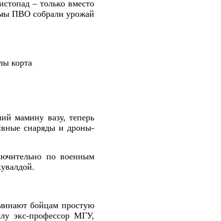
стопад – только вместо
темы ПВО собрали урожай
лы корта
ий мамину вазу, теперь
ивные снаряды и дроны-
лючительно по военным
кувалдой.
оминают бойцам простую
ылу экс-профессор МГУ,