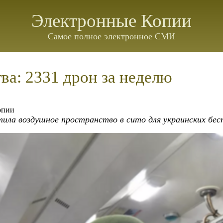
Электронные Копии
Самое полное электронное СМИ
ва: 2331 дрон за неделю
опии
ила воздушное пространство в сито для украинских бес