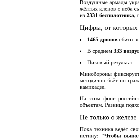
Воздушные армады укра
жёлтых кленов с неба с
из
2331 беспилотника
,
Цифры, от которых 
1465 дронов
сбито вн
В среднем
333 возд
Пиковый результат 
Минобороны фиксирует 
методично бьёт по гра
камикадзе.
На этом фоне российс
объектам. Разница подхо
Не только о железе
Пока техника ведёт св
истину:
"Чтобы выпол