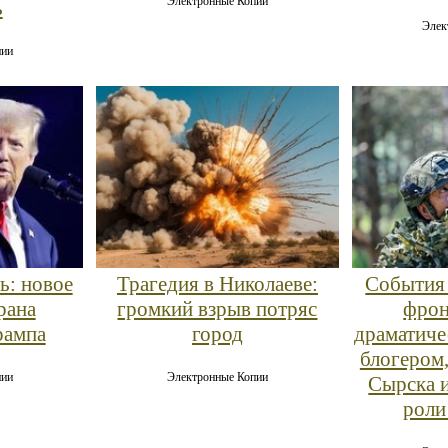
Электронные Копии
ь
Элек
пии
ь: новое
Трагедия в Николаеве:
События 
рана
громкий взрыв потряс
фрон
рампа
город
драматиче
блогером
пии
Электронные Копии
Сырска 
роли