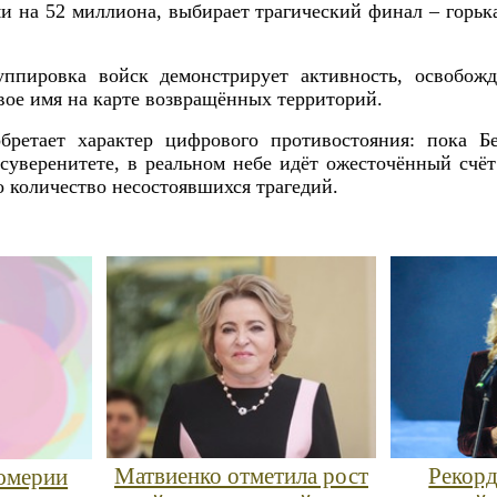
 на 52 миллиона, выбирает трагический финал – горька
пировка войск демонстрирует активность, освобожд
вое имя на карте возвращённых территорий.
бретает характер цифрового противостояния: пока Б
суверенитете, в реальном небе идёт ожесточённый счёт
о количество несостоявшихся трагедий.
Матвиенко отметила рост
Рекорд
юмерии