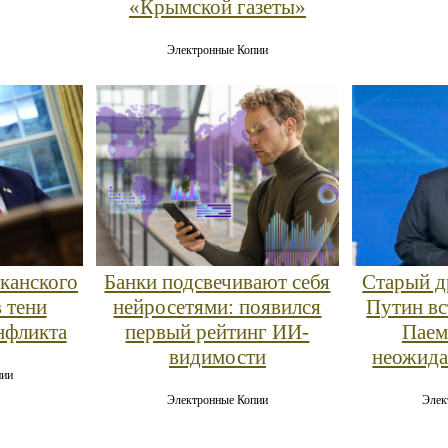
«Крымской газеты»
Электронные Копии
канского
Банки подсвечивают себя
Старый д
 тени
нейросетями: появился
Путин вс
нфликта
первый рейтинг ИИ-
Паем
видимости
неожида
пии
Электронные Копии
Элек