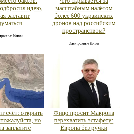
вместо баксов:
Что скрывается за
одбросил идею,
масштабным налётом
ая заставит
более 600 украинских
думаться
дронов над российским
пространством?
тронные Копии
Электронные Копии
ит счёт: открыть
Фицо просит Макрона
пожалуйста, но
перехватить эстафету:
ла заплатите
Европа без ручки