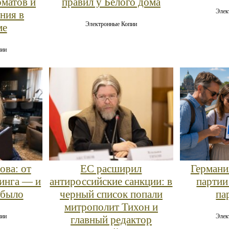
оматов и
правил у Белого дома
Элек
ния в
Электронные Копии
ме
пии
ова: от
ЕС расширил
Германи
чинга — и
антироссийские санкции: в
партии
 было
черный список попали
па
митрополит Тихон и
пии
Элек
главный редактор