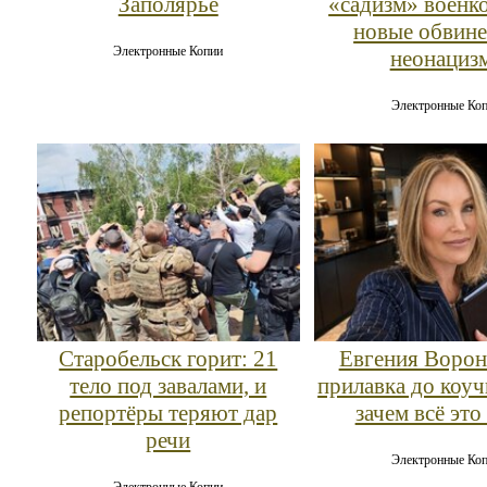
Заполярье
«садизм» военк
новые обвине
Электронные Копии
неонациз
Электронные Ко
Старобельск горит: 21
Евгения Ворон
тело под завалами, и
прилавка до коу
репортёры теряют дар
зачем всё это
речи
Электронные Ко
Электронные Копии