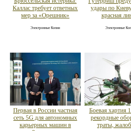
Брюссельская истерика:
Гутерриш преду
Каллас требует ответных
удары по Киев
мер за «Орешник»
красная ли
Электронные Копии
Электронные Ко
Первая в России частная
Боевая хартия 
сеть 5G для автономных
рекордные обо
карьерных машин в
траты, жало