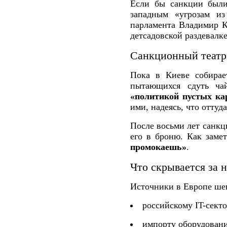
Если бы санкции были
западным «угрозам из
парламента Владимир К
детсадовской раздевалк
Санкционный театр
Пока в Киеве собирае
пытающихся сдуть ча
«политикой пустых ка
ими, надеясь, что оттуд
После восьми лет санкци
его в броню. Как зам
промокаешь»
.
Что скрывается за 
Источники в Европе шеп
российскому IT-секто
импорту оборудовани