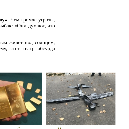
ву»
. Чем громче угрозы,
рыбак: «Они думают, что
рым живёт под солнцем,
му, этот театр абсурда