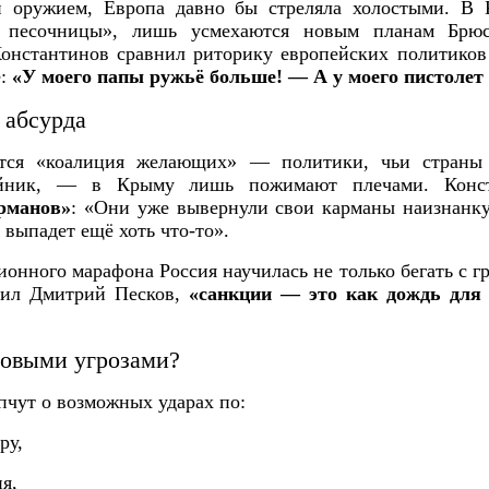
 оружием, Европа давно бы стреляла холостыми. В 
 песочницы», лишь усмехаются новым планам Брюс
онстантинов сравнил риторику европейских политиков 
е:
«У моего папы ружьё больше! — А у моего пистолет
 абсурда
тся «коалиция желающих» — политики, чьи страны
йник, — в Крыму лишь пожимают плечами. Конст
рманов»
: «Они уже вывернули свои карманы наизнанку
а выпадет ещё хоть что-то».
онного марафона Россия научилась не только бегать с г
етил Дмитрий Песков,
«санкции — это как дождь для 
новыми угрозами?
чут о возможных ударах по:
ру,
я,