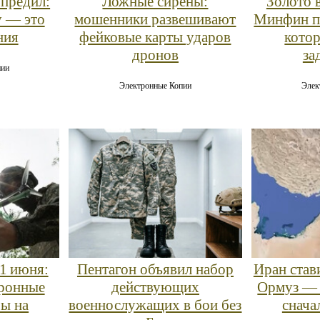
предил:
Ложные сирены:
Золото 
у — это
мошенники развешивают
Минфин п
ния
фейковые карты ударов
котор
дронов
за
пии
Электронные Копии
Элек
11 июня:
Пентагон объявил набор
Иран став
ронные
действующих
Ормуз — 
бы на
военнослужащих в бои без
снача