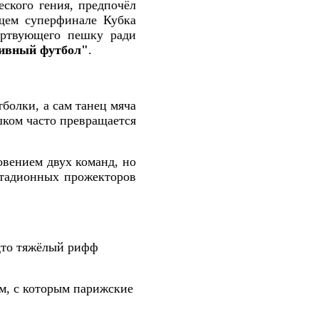
еского гения, предпочёл
ущем суперфинале Кубка
ертвующего пешку ради
тивный футбол"
.
тболки, а сам танец мяча
шком часто превращается
овением двух команд, но
 стадионных прожекторов
удто тяжёлый рифф
м, с которым парижские