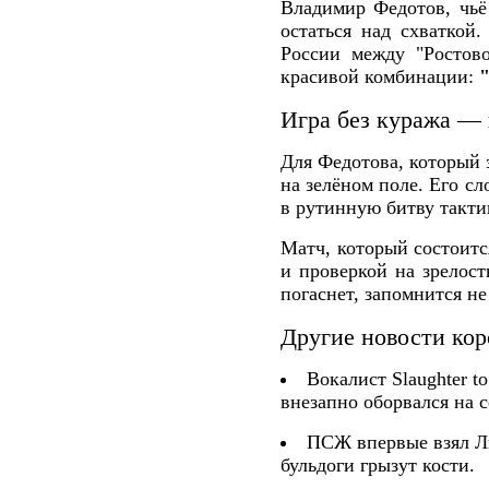
Владимир Федотов, чьё 
остаться над схваткой
России между "Ростов
красивой комбинации:
Игра без куража — 
Для Федотова, который з
на зелёном поле. Его с
в рутинную битву такти
Матч, который состоитс
и проверкой на зрелост
погаснет, запомнится не
Другие новости кор
Вокалист Slaughter 
внезапно оборвался на с
ПСЖ впервые взял Ли
бульдоги грызут кости.