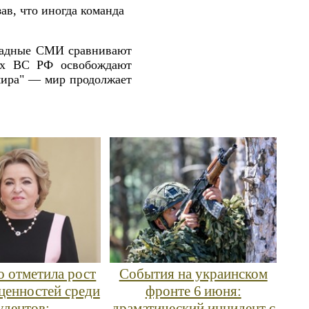
ав, что иногда команда
ападные СМИ сравнивают
тах ВС РФ освобождают
мира" — мир продолжает
 отметила рост
События на украинском
ценностей среди
фронте 6 июня:
удентов:
драматический инцидент с