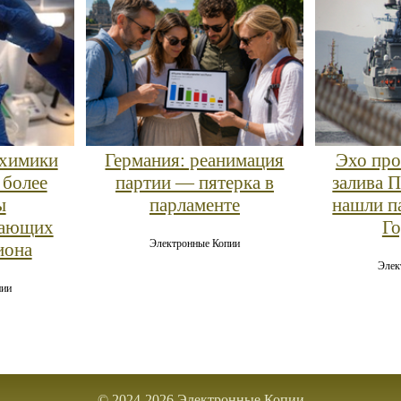
 химики
Германия: реанимация
Эхо про
 более
партии — пятерка в
залива 
ы
парламенте
нашли п
щающих
Го
Электронные Копии
иона
Элек
пии
© 2024-2026 Электронные Копии