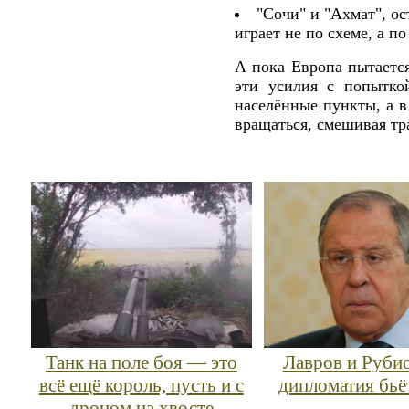
"Сочи" и "Ахмат", о
играет не по схеме, а по
А пока Европа пытаетс
эти усилия с попытко
населённые пункты, а 
вращаться, смешивая тр
Танк на поле боя — это
Лавров и Рубио
всё ещё король, пусть и с
дипломатия бьё
дроном на хвосте