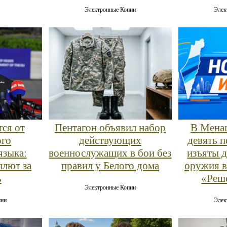
Электронные Копии
Элек
тся от
Пентагон объявил набор
В Мена
ого
действующих
девять 
языка:
военнослужащих в бои без
изъяты 
плют за
правил у Белого дома
оружия в
ь
«Реше
Электронные Копии
пии
Элек