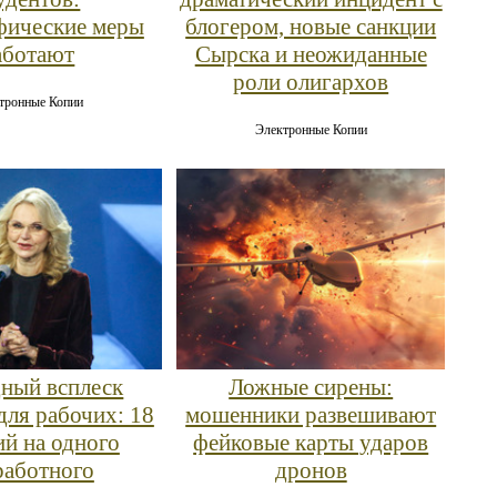
фические меры
блогером, новые санкции
аботают
Сырска и неожиданные
роли олигархов
тронные Копии
Электронные Копии
ный всплеск
Ложные сирены:
для рабочих: 18
мошенники развешивают
ий на одного
фейковые карты ударов
работного
дронов