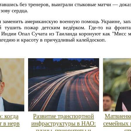
ставшись без тренеров, выиграли стыковые матчи — доказ
 зову сердца.
я заменить американскую военную помощь Украине, з
й тушить пожар детским ведёрком. Где-то на фрон
в Индии Опал Сучата из Таиланда коронуют как "Мисс 
агедию и красоту в причудливый калейдоскоп.
: когда
Развитие транспортной
Матвиенко
т в нерв
инфраструктуры в НАО:
семейных 
планы, приоритеты и
ст