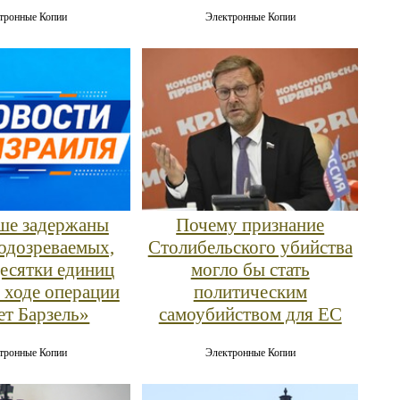
тронные Копии
Электронные Копии
ше задержаны
Почему признание
подозреваемых,
Столибельского убийства
десятки единиц
могло бы стать
 ходе операции
политическим
т Барзель»
самоубийством для ЕС
тронные Копии
Электронные Копии