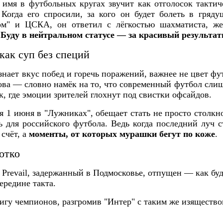
имя в футбольных кругах звучит как отголосок тактич
. Когда его спросили, за кого он будет болеть в гряд
ом" и ЦСКА, он ответил с лёгкостью шахматиста, ж
"Буду в нейтральном статусе — за красивый результа
как суп без специй
нает вкус побед и горечь поражений, важнее не цвет фу
лова — словно намёк на то, что современный футбол сли
к, где эмоции зрителей глохнут под свистки офсайдов.
я 1 июня в "Лужниках", обещает стать не просто столкн
ь для российского футбола. Ведь когда последний луч
 счёт, а
моменты, от которых мурашки бегут по коже
.
отко
to Prevail, задержанный в Подмосковье, отпущен — как б
ередине такта.
гу чемпионов, разгромив "Интер" с таким же изящество