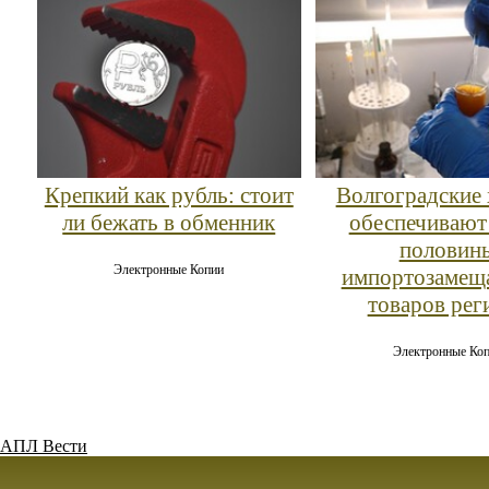
Крепкий как рубль: стоит
Волгоградские
ли бежать в обменник
обеспечивают
половин
Электронные Копии
импортозаме
товаров рег
Электронные Ко
АПЛ Вести