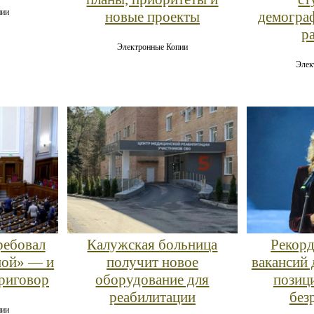
пии
новые проекты
демогра
р
Электронные Копии
Элек
ребовал
Калужская больница
Рекорд
ной» — и
получит новое
вакансий 
приговор
оборудование для
позиц
реабилитации
без
пии