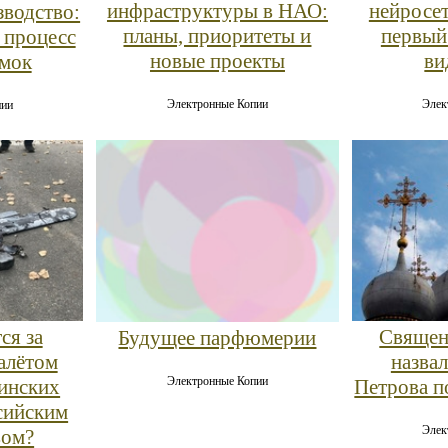
инфраструктуры в НАО:
нейросе
зводство:
планы, приоритеты и
первый
 процесс
новые проекты
ви
умок
Электронные Копии
Элек
пии
ся за
Священ
Будущее парфюмерии
алётом
назвал
Электронные Копии
аинских
Петрова п
сийским
Элек
вом?