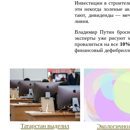
Инвестиции в строитель
эти некогда холеные а
тают, дивиденды — меч
ливня.
Владимир Путин броси
эксперты уже рисуют 
провалиться на все
10
финансовый дефибрилля
Татарстан выделил
Экологичнос