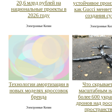
20,6 млрд рублей на
устойчивое прои
национальные проекты в
как Gucci меняет
2026 году
создания с
Электронные Копии
Электронные Ко
Что скрывает
Технологии амортизации в
масштабным н
новых моделях кроссовок
более 600 укр
бренда
дронов над рос
Электронные Копии
пространст