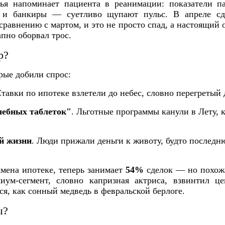
ья напоминает пациента в реанимации: показатели па
 и банкиры — суетливо щупают пульс. В апреле сд
сравнению с мартом, и это не просто спад, а настоящий 
апно оборвал трос.
р?
рые добили спрос:
Ставки по ипотеке взлетели до небес, словно перегретый 
шебных таблеток"
. Льготные программы канули в Лету, к
й жизни
. Люди прижали деньги к животу, будто последн
замена ипотеке, теперь занимает
54%
сделок — но похожа
миум-сегмент, словно капризная актриса, взвинтил 
ся, как сонный медведь в февральской берлоге.
ы?