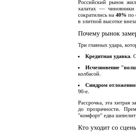
Российский рынок жил
халатах — чиновники
сократились на
40%
по 
в элитной высотке внез
Почему рынок заме
Три главных удара, кото
Кредитная удавка
. 
Исчезновение "вол
колбасой.
Синдром отложенно
90-е.
Рассрочка, эта хитрая 
до прозрачности. Пре
"комфорт" едва шевелит
Кто уходит со сцен