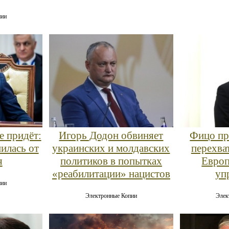
пии
е придёт:
Игорь Додон обвиняет
Фицо пр
илась от
украинских и молдавских
перехва
я
политиков в попытках
Европ
«реабилитации» нацистов
уп
пии
Электронные Копии
Элек