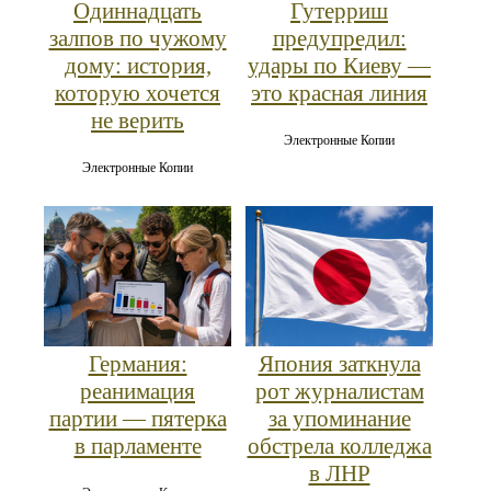
Одиннадцать
Гутерриш
залпов по чужому
предупредил:
дому: история,
удары по Киеву —
которую хочется
это красная линия
не верить
Электронные Копии
Электронные Копии
Германия:
Япония заткнула
реанимация
рот журналистам
партии — пятерка
за упоминание
в парламенте
обстрела колледжа
в ЛНР