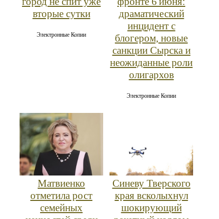
город не спит уже
фронте 6 июня:
вторые сутки
драматический
инцидент с
Электронные Копии
блогером, новые
санкции Сырска и
неожиданные роли
олигархов
Электронные Копии
Матвиенко
Синеву Тверского
отметила рост
края всколыхнул
семейных
шокирующий