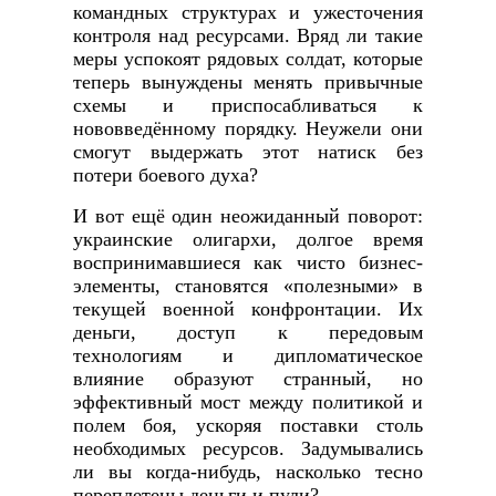
командных структурах и ужесточения
контроля над ресурсами. Вряд ли такие
меры успокоят рядовых солдат, которые
теперь вынуждены менять привычные
схемы и приспосабливаться к
нововведённому порядку. Неужели они
смогут выдержать этот натиск без
потери боевого духа?
И вот ещё один неожиданный поворот:
украинские олигархи, долгое время
воспринимавшиеся как чисто бизнес-
элементы, становятся «полезными» в
текущей военной конфронтации. Их
деньги, доступ к передовым
технологиям и дипломатическое
влияние образуют странный, но
эффективный мост между политикой и
полем боя, ускоряя поставки столь
необходимых ресурсов. Задумывались
ли вы когда‑нибудь, насколько тесно
переплетены деньги и пули?