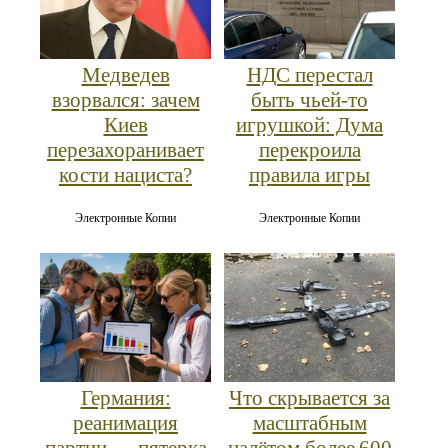
Медведев
НДС перестал
взорвался: зачем
быть чьей-то
Киев
игрушкой: Дума
перезахоранивает
перекроила
кости нациста?
правила игры
Электронные Копии
Электронные Копии
Германия:
Что скрывается за
реанимация
масштабным
партии — пятерка
налётом более 600