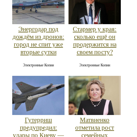
Энергодар под
Стармер у края:
дождём из дронов:
сколько ещё он
город не спит уже
продержится на
вторые сутки
своем посту?
Электронные Копии
Электронные Копии
Гутерриш
Матвиенко
предупредил:
отметила рост
удары по Киеву —
семейных