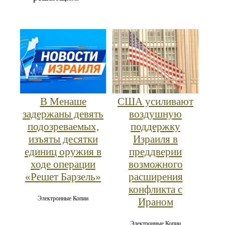
В Менаше
США усиливают
задержаны девять
воздушную
подозреваемых,
поддержку
изъяты десятки
Израиля в
единиц оружия в
преддверии
ходе операции
возможного
«Решет Барзель»
расширения
конфликта с
Электронные Копии
Ираном
Электронные Копии