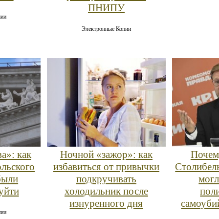
ПНИПУ
пии
Электронные Копии
а»: как
Ночной «зажор»: как
Почем
льского
избавиться от привычки
Столибель
были
подкручивать
могл
уйти
холодильник после
пол
изнуренного дня
самоуби
пии