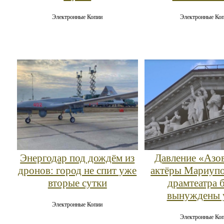
Электронные Копии
Электронные Ко
Энергодар под дождём из
Давление «Азов
дронов: город не спит уже
актёры Мариупо
вторые сутки
драмтеатра 
вынуждены 
Электронные Копии
Электронные Ко