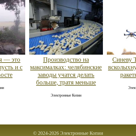
оя — это
Производство на
Синеву 
пусть и с
максималках: челябинские
всколыхн
восте
заводы учатся делать
ракет
больше, тратя меньше
пии
Элек
Электронные Копии
© 2024-2026 Электронные Копии