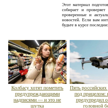
Этот материал подгото
собирает и проверяет
проверенные и актуал
новостей. Если вам ин
будьте в курсе последн
Колбасу хотят пометить
Пять российских
предупреждающими
под прицелом: 
надписями — и это не
предупредил о
шутка
головной б