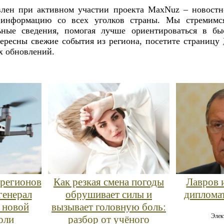
влен при активном участии проекта MaxNuz – новостно
 информацию со всех уголков страны. Мы стремимся
ьные сведения, помогая лучше ориентироваться в б
тересны свежие события из региона, посетите страницу
их обновлений.
 регионов
Как резкая смена погоды
Лавров 
генерал
обрушивает силы и
дипломат
 новой
вызывает головную боль:
Элек
оли
разбор от учёного