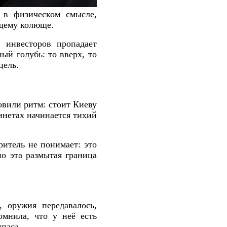
 в физическом смысле,
ящему колюще.
 инвесторов пропадает
ый голубь: то вверх, то
цель.
ловили ритм: стоит Киеву
инетах начинается тихий
ритель не понимает: это
но эта размытая граница
 оружия передавалось,
омнила, что у неё есть
паса.