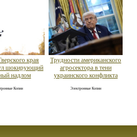
Тверского края
Трудности американского
ул шокирующий
агросектора в тени
ный надлом
украинского конфликта
тронные Копии
Электронные Копии