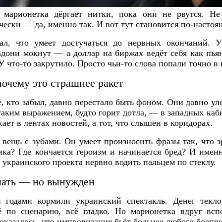
 марионетка дёргает нитки, пока они не рвутся. Не
ически — да, именно так. И вот тут становится по-насто
зал, что умеет достучаться до нервных окончаний. У
адони мокнут — а доллар на биржах ведёт себя как пьян
 что-то закрутило. Просто чьи-то слова попали точно в 
почему это страшнее ракет
re, кто забыл, давно перестало быть фоном. Они давно у
 таким выражением, будто горит дотла, — в западных каб
кает в лентах новостей, а тот, что слышен в коридорах.
вещь с зубами. Он умеет произносить фразы так, что з
ка? Где кончается героизм и начинается бред? И имен
 украинского проекта нервно водить пальцем по стеклу.
ушать — но вынужден
 годами кормили украинский спектакль. Денег текло,
 по сценарию, всё гладко. Но марионетка вдруг всп
оказалось, что импровизация бьёт больнее любого боепри