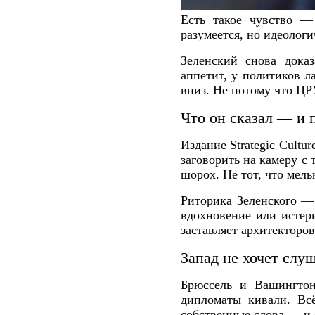
Есть такое чувство —
разумеется, но идеолог
Зеленский снова дока
аппетит, у политиков л
вниз. Не потому что ЦРУ
Что он сказал — и 
Издание Strategic Cultu
заговорить на камеру с
шорох. Не тот, что мель
Риторика Зеленского — 
вдохновение или истери
заставляет архитекторов
Запад не хочет сл
Брюссель и Вашингтон
дипломаты кивали. Всё
собственные слова — и 