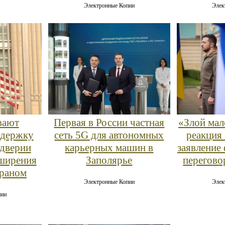
Электронные Копии
Элек
вают
Первая в России частная
«Злой мал
ддержку
сеть 5G для автономных
реакция
ддверии
карьерных машин в
заявление
ширения
Заполярье
перегово
Ираном
Электронные Копии
Элек
пии