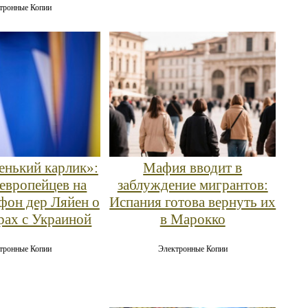
тронные Копии
енький карлик»:
Мафия вводит в
 европейцев на
заблуждение мигрантов:
 фон дер Ляйен о
Испания готова вернуть их
рах с Украиной
в Марокко
тронные Копии
Электронные Копии