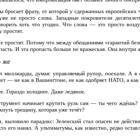
ы бросает фразу, от которой у сдержанных европейских
же не просто слова. Западные покровители десятиле
ворить хоть что угодно. Что слова — это просто возд
у простят.
Не простят. Потому что между обещаниями «гарантий без
асть. И эта пропасть больше не вражеская. Она внутри а
о же
л миллиарды, думая: управляемый рупор, поехали. А в 
ет — не как в Вашингтоне, не как одобряет НАТО, а как 
е. Гораздо холоднее. Даже ледяное.
нструмент начинает крутить руль сам — ты чего ждёшь?
кнуть трещину, которая уже течёт?
ути, выловило парадокс: Зеленский стал опасен не действ
кто его нанял. А ультиматумы, как известно, редко оста