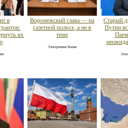
ит в
Воронежский глава — на
Старый д
грантов:
газетной полосе, а не в
Путин вс
ернуть их
тени
Паем
о
неожида
Электронные Копии
пии
Элек