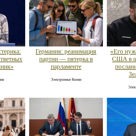
стерика:
Германия: реанимация
«Его нуж
ответных
партии — пятерка в
США в ш
шник»
парламенте
послан
Зе
пии
Электронные Копии
Элек