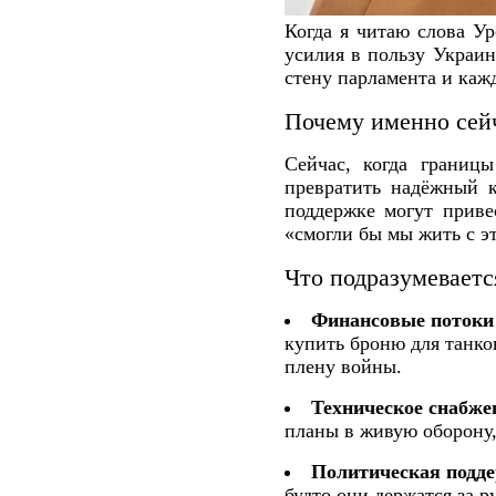
Когда я читаю слова Ур
усилия в пользу Украи
стену парламента и каж
Почему именно сей
Сейчас, когда границ
превратить надёжный 
поддержке могут приве
«смогли бы мы жить с э
Что подразумеваетс
Финансовые потоки
купить броню для танков
плену войны.
Техническое снабже
планы в живую оборону,
Политическая подд
будто они держатся за р