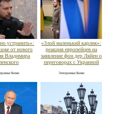
но устранить»:
«Злой маленький карлик»:
оке от нового
реакция европейцев на
ия Владимира
заявление фон дер Ляйен о
ленского
переговорах с Украиной
тронные Копии
Электронные Копии