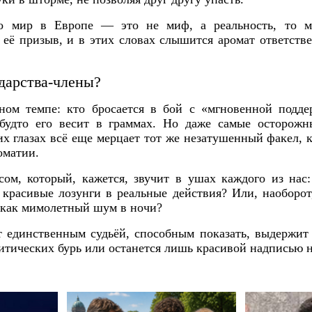
о мир в Европе — это не миф, а реальность, то м
её призыв, и в этих словах слышится аромат ответств
дарства‑члены?
ном темпе: кто бросается в бой с «мгновенной подде
 будто его весит в граммах. Но даже самые осторожн
 их глазах всё еще мерцает тот же незатушенный факел, 
оматии.
сом, который, кажется, звучит в ушах каждого из нас
 красивые лозунги в реальные действия? Или, наоборо
, как мимолетный шум в ночи?
ет единственным судьёй, способным показать, выдержи
итических бурь или останется лишь красивой надписью н