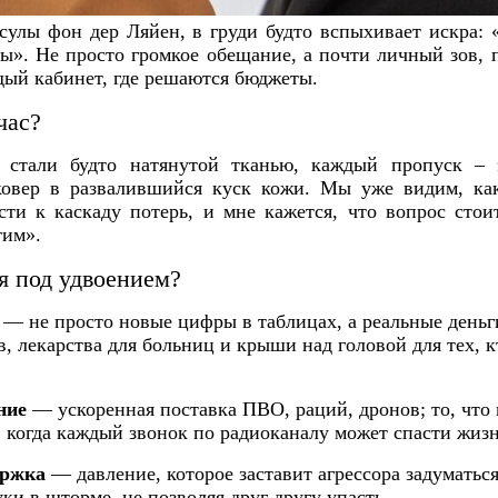
сулы фон дер Ляйен, в груди будто вспыхивает искра:
ны». Не просто громкое обещание, а почти личный зов
дый кабинет, где решаются бюджеты.
час?
ы стали будто натянутой тканью, каждый пропуск – 
ковер в развалившийся куск кожи. Мы уже видим, ка
сти к каскаду потерь, и мне кажется, что вопрос стои
тим».
я под удвоением?
— не просто новые цифры в таблицах, а реальные деньг
, лекарства для больниц и крыши над головой для тех, к
ние
— ускоренная поставка ПВО, раций, дронов; то, что
 когда каждый звонок по радиоканалу может спасти жизн
ержка
— давление, которое заставит агрессора задуматься
уки в шторме, не позволяя друг другу упасть.