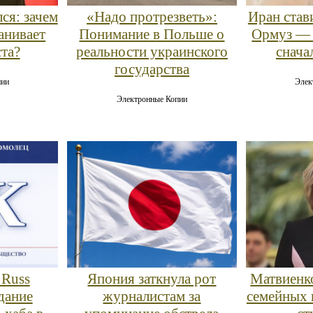
ся: зачем
«Надо протрезветь»:
Иран став
анивает
Понимание в Польше о
Ормуз — 
ста?
реальности украинского
снача
государства
пии
Элек
Электронные Копии
 Russ
Япония заткнула рот
Матвиенко
дание
журналистам за
семейных 