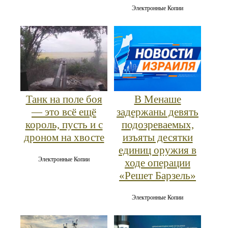
Электронные Копии
Танк на поле боя
В Менаше
— это всё ещё
задержаны девять
король, пусть и с
подозреваемых,
дроном на хвосте
изъяты десятки
единиц оружия в
Электронные Копии
ходе операции
«Решет Барзель»
Электронные Копии