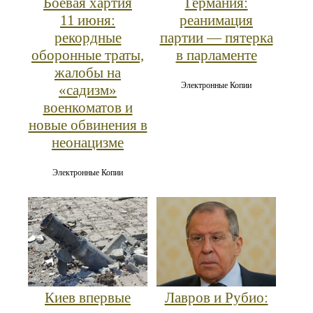
Боевая хартия
Германия:
11 июня:
реанимация
рекордные
партии — пятерка
оборонные траты,
в парламенте
жалобы на
Электронные Копии
«садизм»
военкоматов и
новые обвинения в
неонацизме
Электронные Копии
Киев впервые
Лавров и Рубио: