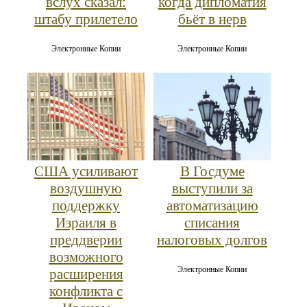
вслух сказал:
когда дипломатия
штабу прилетело
бьёт в нерв
Электронные Копии
Электронные Копии
США усиливают
В Госдуме
воздушную
выступили за
поддержку
автоматизацию
Израиля в
списания
преддверии
налоговых долгов
возможного
Электронные Копии
расширения
конфликта с