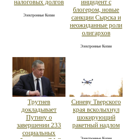
налоговых долгов
инцидент с
блогером, новые
Электронные Копии
санкции Сырска и
неожиданные роли
олигархов
Электронные Копии
Трутнев
Синеву Тверского
докладывает
края всколыхнул
Путину о
шокирующий
завершении 233
ракетный надлом
социальных
Электронные Копии