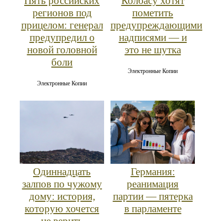
Пять российских
Колбасу хотят
регионов под
пометить
прицелом: генерал
предупреждающими
предупредил о
надписями — и
новой головной
это не шутка
боли
Электронные Копии
Электронные Копии
Одиннадцать
Германия:
залпов по чужому
реанимация
дому: история,
партии — пятерка
которую хочется
в парламенте
не верить