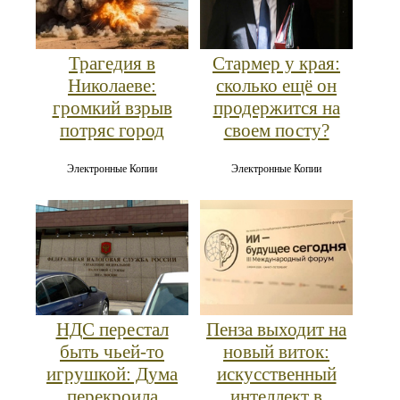
Трагедия в
Стармер у края:
Николаеве:
сколько ещё он
громкий взрыв
продержится на
потряс город
своем посту?
Электронные Копии
Электронные Копии
НДС перестал
Пенза выходит на
быть чьей-то
новый виток:
игрушкой: Дума
искусственный
перекроила
интеллект в