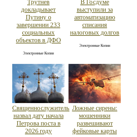
Трутнев
В Госдуме
докладывает
выступили за
Путину о
автоматизацию
завершении 233
списания
социальных
налоговых долгов
объектов в ДФО
Электронные Копии
Электронные Копии
Священнослужитель
Ложные сирены:
назвал дату начала
мошенники
Петрова поста в
развешивают
2026 году
фейковые карты