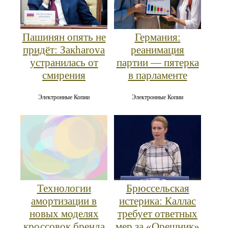
Пашинян опять не
Германия:
придёт: Закharova
реанимация
устранилась от
партии — пятерка
смирения
в парламенте
Электронные Копии
Электронные Копии
Брюссельская
Технологии
истерика: Каллас
амортизации в
требует ответных
новых моделях
мер за «Орешник»
кроссовок бренда