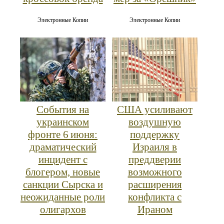
Электронные Копии
Электронные Копии
События на
США усиливают
украинском
воздушную
фронте 6 июня:
поддержку
драматический
Израиля в
инцидент с
преддверии
блогером, новые
возможного
санкции Сырска и
расширения
неожиданные роли
конфликта с
олигархов
Ираном