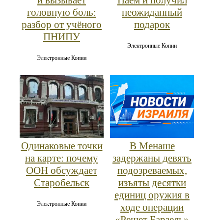
головную боль:
неожиданный
разбор от учёного
подарок
ПНИПУ
Электронные Копии
Электронные Копии
Одинаковые точки
В Менаше
на карте: почему
задержаны девять
ООН обсуждает
подозреваемых,
Старобельск
изъяты десятки
единиц оружия в
Электронные Копии
ходе операции
«Решет Барзель»