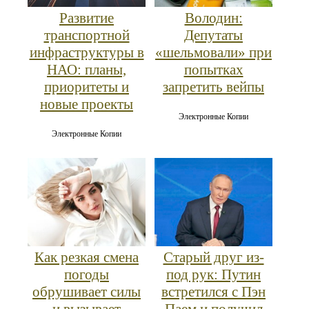
Развитие
Володин:
транспортной
Депутаты
инфраструктуры в
«шельмовали» при
НАО: планы,
попытках
приоритеты и
запретить вейпы
новые проекты
Электронные Копии
Электронные Копии
Как резкая смена
Старый друг из-
погоды
под рук: Путин
обрушивает силы
встретился с Пэн
и вызывает
Паем и получил