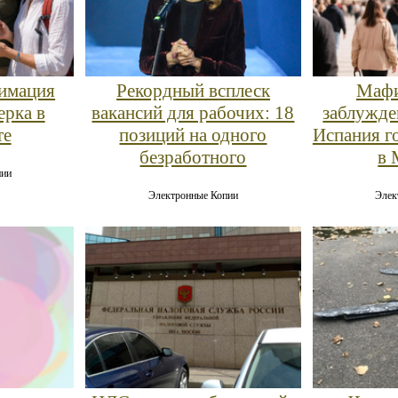
нимация
Рекордный всплеск
Мафи
ерка в
вакансий для рабочих: 18
заблужде
те
позиций на одного
Испания г
безработного
в 
пии
Электронные Копии
Элек