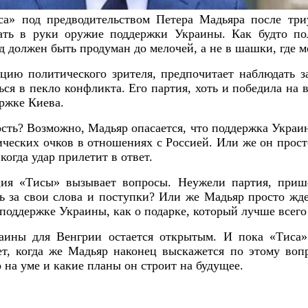
са» под предводительством Петера Мадьяра после тр
ать в руки оружие поддержки Украины. Как будто по
д должен быть продуман до мелочей, а не в шашки, где м
цию политического зрителя, предпочитает наблюдать з
ься в пекло конфликта. Его партия, хоть и победила на 
ержке Киева.
сть? Возможно, Мадьяр опасается, что поддержка Украи
ческих очков в отношениях с Россией. Или же он просто
когда удар прилетит в ответ.
ция «Тисы» вызывает вопросы. Неужели партия, прише
ь за свои слова и поступки? Или же Мадьяр просто жд
 поддержке Украины, как о подарке, который лучше всего
аины для Венгрии остается открытым. И пока «Тиса» 
ет, когда же Мадьяр наконец выскажется по этому воп
го на уме и какие планы он строит на будущее.