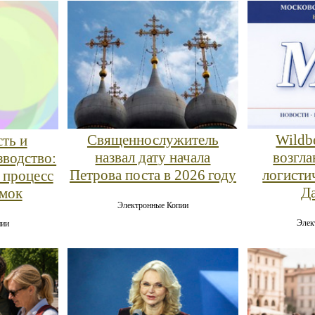
Священнослужитель
Wildbe
ть и
назвал дату начала
возгла
зводство:
Петрова поста в 2026 году
логисти
 процесс
Д
умок
Электронные Копии
Элек
пии