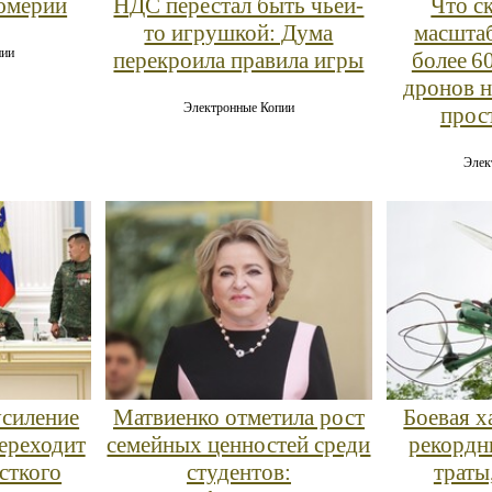
НДС перестал быть чьей-
Что с
юмерии
то игрушкой: Дума
масшта
пии
перекроила правила игры
более 6
дронов н
Электронные Копии
прос
Элек
усиление
Матвиенко отметила рост
Боевая х
переходит
семейных ценностей среди
рекордн
сткого
студентов:
траты