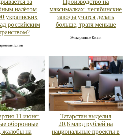
крывается за
Производство на
бным налётом
максималках: челябинские
00 украинских
заводы учатся делать
ад российским
больше, тратя меньше
транством?
Электронные Копии
тронные Копии
артия 11 июня:
Татарстан выделил
ые оборонные
20,6 млрд рублей на
, жалобы на
национальные проекты в