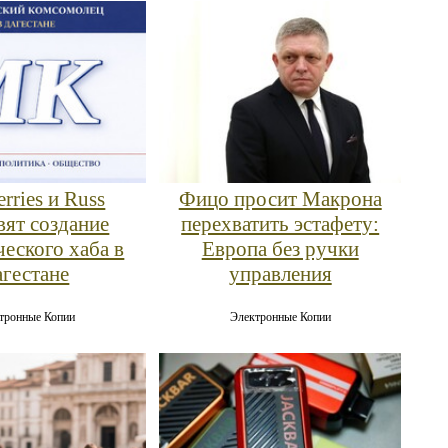
rries и Russ
Фицо просит Макрона
вят создание
перехватить эстафету:
ческого хаба в
Европа без ручки
агестане
управления
тронные Копии
Электронные Копии