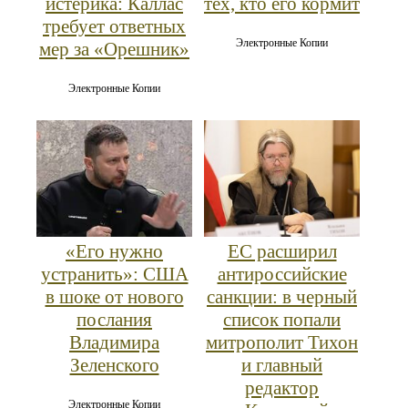
истерика: Каллас
тех, кто его кормит
требует ответных
Электронные Копии
мер за «Орешник»
Электронные Копии
«Его нужно
ЕС расширил
устранить»: США
антироссийские
в шоке от нового
санкции: в черный
послания
список попали
Владимира
митрополит Тихон
Зеленского
и главный
редактор
Электронные Копии