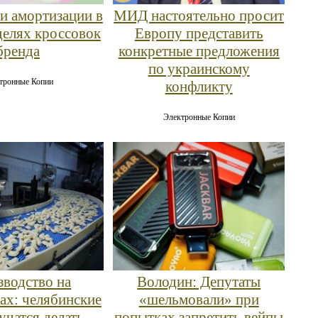
МИД настоятельно просит
и амортизации в
Европу представить
елях кроссовок
конкретные предложения
бренда
по украинскому
тронные Копии
конфликту
Электронные Копии
водство на
Володин: Депутаты
ах: челябинские
«шельмовали» при
учатся делать
попытках запретить вейпы