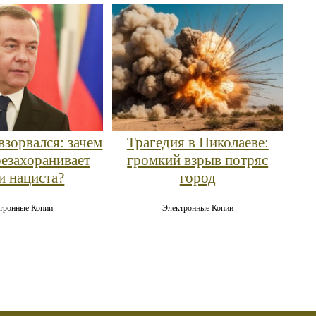
взорвался: зачем
Трагедия в Николаеве:
резахоранивает
громкий взрыв потряс
и нациста?
город
тронные Копии
Электронные Копии