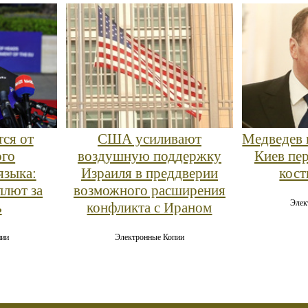
тся от
США усиливают
Медведев 
ого
воздушную поддержку
Киев пе
языка:
Израиля в преддверии
кост
плют за
возможного расширения
Элек
ь
конфликта с Ираном
пии
Электронные Копии