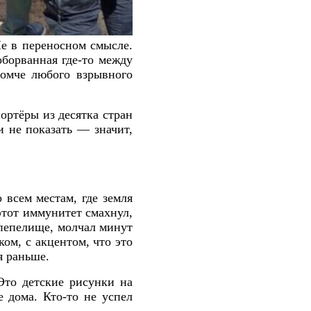
е в переносном смысле.
оборванная где-то между
ромче любого взрывного
ортёры из десятка стран
и не показать — значит,
 всем местам, где земля
этот иммунитет смахнул,
 пепелище, молчал минут
ком, с акцентом, что это
я раньше.
Это детские рисунки на
 дома. Кто-то не успел