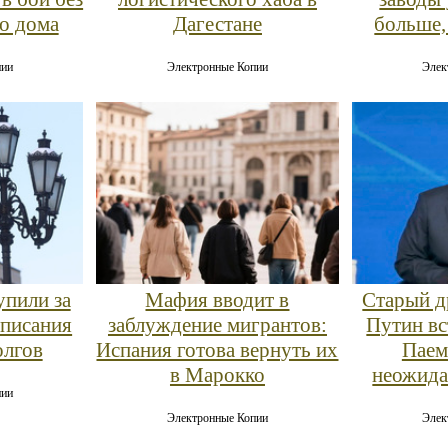
го дома
Дагестане
больше,
пии
Электронные Копии
Элек
упили за
Мафия вводит в
Старый д
списания
заблуждение мигрантов:
Путин вс
олгов
Испания готова вернуть их
Паем
в Марокко
неожида
пии
Электронные Копии
Элек