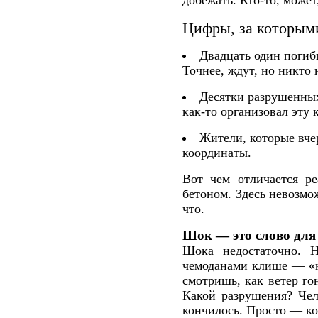
добежать. Кто-то, может
Цифры, за которым
Двадцать один погиб
Точнее, ждут, но никто 
Десятки разрушенных 
как-то организовал эту 
Жители, которые вче
координаты.
Вот чем отличается р
бетоном. Здесь невозмож
что.
Шок — это слово для 
Шока недостаточно. Н
чемоданами клише — «н
смотришь, как ветер го
Какой разрушения? Чел
кончилось. Просто — ко