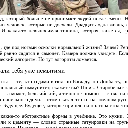
од, который больше не принимает людей после смены. Н
ин человек, которые не доехали. Двадцать одна жизнь, 
 И какая-то невыносимая тишина, которая, кажется, г
а, где под ногами осколки нормальной жизни? Зачем? Реп
ё равно садятся в самолёт. Камера должна увидеть. Есл
ческий алгоритм. Но тут алгоритм ломается.
тали себя уже немытими
ты — те, кто годами возил по Багдаду, по Донбассу, по
иональный иммунитет, скажете вы? Пшик. Старобельск 
 — а может, бельгийский, я точно не помню — стоял на
и панельного дома. Потом сказал что-то на ломаном русс
. Будущее. Будущее, которое пришло на полтора столети
какие-то абстрактные формы в учебнике. Это кухни. 
пли к цементу — словно странные татуировки на трупе