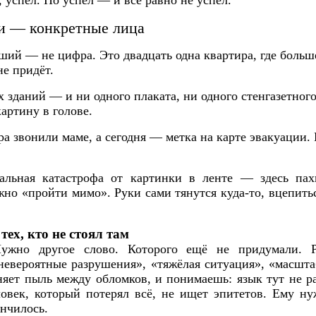
, успел. Но успел — и всё равно не успел.
и — конкретные лица
ший — не цифра. Это двадцать одна квартира, где больше
не придёт.
зданий — и ни одного плаката, ни одного стенгазетного
картину в голове.
ра звонили маме, а сегодня — метка на карте эвакуации.
еальная катастрофа от картинки в ленте — здесь па
но «пройти мимо». Руки сами тянутся куда-то, вцепитьс
тех, кто не стоял там
ужно другое слово. Которого ещё не придумали. 
евероятные разрушения», «тяжёлая ситуация», «масшта
няет пыль между обломков, и понимаешь: язык тут не р
овек, который потерял всё, не ищет эпитетов. Ему ну
нчилось.