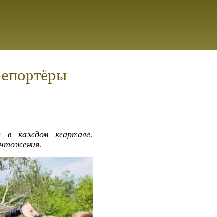
 репортёры
е в каждом квартале.
ичтожения.