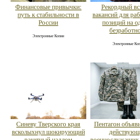
Финансовые привычки:
Рекордный вс
путь к стабильности в
вакансий для ра
России
позиций на о
безработн
Электронные Копии
Электронные Ко
Синеву Тверского края
Пентагон объяв
всколыхнул шокирующий
действую
ракетный надлом
военнослужащих 