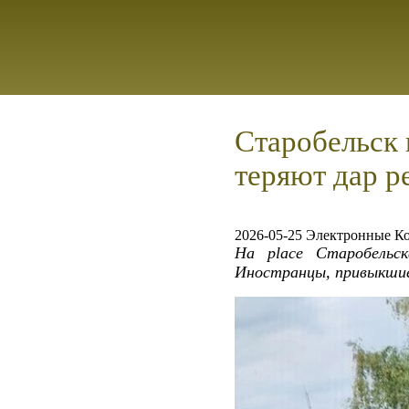
Старобельск 
теряют дар р
2026-05-25 Электронные К
На place Старобельс
Иностранцы, привыкшие