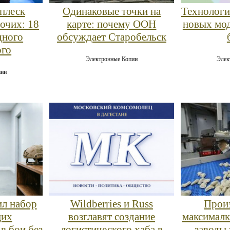
плеск
Одинаковые точки на
Технологи
бочих: 18
карте: почему ООН
новых мод
дного
обсуждает Старобельск
ого
Электронные Копии
Элек
пии
ил набор
Wildberries и Russ
Произ
щих
возглавят создание
максималк
в бои без
логистического хаба в
заводы 