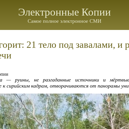
Электронные Копии
Самое полное электронное СМИ
горит: 21 тело под завалами, и
ечи
опии
ка — руины, не разгаданные источники и мёртвы
 к сирийским кадрам, отворачиваются от панорамы ун