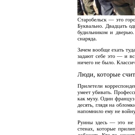
Старобельск — это гор
Буквально. Двадцать од
будильником и дверью.
снаряда.
Зачем вообще ехать туд
задают себе это — и вс
ничего не было. Класси
Люди, которые счи
Прилетели корреспонден
умеет убивать. Професс
как муху. Один француз
десять, глядя на обломк
напомнило ему не войну
Руины здесь — это не 
стенах, которые прили