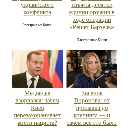
украинского
изъяты десятки
конфликта
единиц оружия в
ходе операции
Электронные Копии
«Решет Барзель»
Электронные Копии
Медведев
Евгения
взорвался: зачем
Воронова: от
Киев
прилавка до
перезахоранивает
коучинга — и
кости нациста?
зачем всё это было