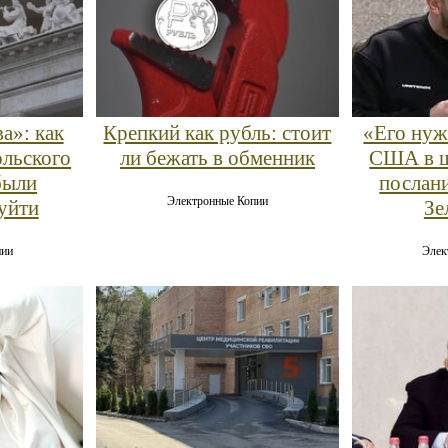
а»: как
Крепкий как рубль: стоит
«Его нуж
льского
ли бежать в обменник
США в ш
были
послан
Электронные Копии
уйти
Зе
пии
Элек