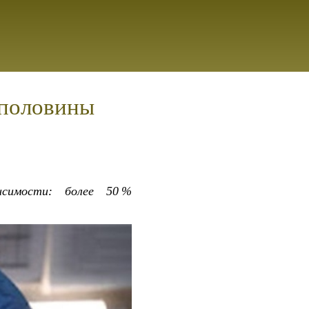
 половины
исимости: более 50 %