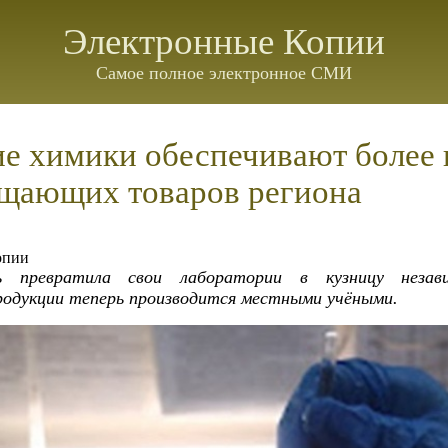
Электронные Копии
Самое полное электронное СМИ
ие химики обеспечивают более
щающих товаров региона
опии
ть превратила свои лаборатории в кузницу незав
дукции теперь производится местными учёными.