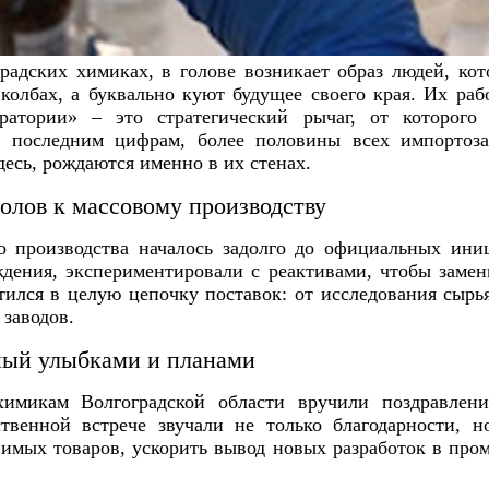
градских химиках, в голове возникает образ людей, ко
колбах, а буквально куют будущее своего края. Их ра
ратории» – это стратегический рычаг, от которого 
о последним цифрам, более половины всех импорто
десь, рождаются именно в их стенах.
олов к массовому производству
о производства началось задолго до официальных ини
дения, экспериментировали с реактивами, чтобы замен
тился в целую цепочку поставок: от исследования сырь
заводов.
ный улыбками и планами
 химикам Волгоградской области вручили поздравлен
твенной встрече звучали не только благодарности, н
нимых товаров, ускорить вывод новых разработок в про