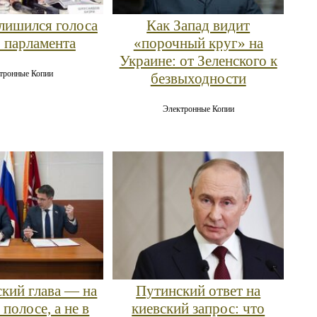
 лишился голоса
Как Запад видит
о парламента
«порочный круг» на
Украине: от Зеленского к
тронные Копии
безвыходности
Электронные Копии
кий глава — на
Путинский ответ на
 полосе, а не в
киевский запрос: что