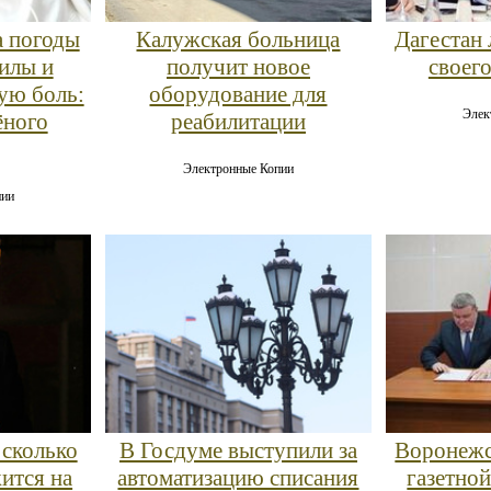
а погоды
Калужская больница
Дагестан
илы и
получит новое
своег
ую боль:
оборудование для
Элек
ёного
реабилитации
Электронные Копии
пии
 сколько
В Госдуме выступили за
Воронежс
ится на
автоматизацию списания
газетной