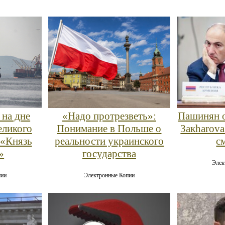
 на дне
«Надо протрезветь»:
Пашинян о
еликого
Понимание в Польше о
Закharova
 «Князь
реальности украинского
с
»
государства
Элек
пии
Электронные Копии