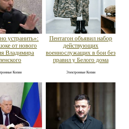
но устранить»:
Пентагон объявил набор
оке от нового
действующих
ия Владимира
военнослужащих в бои без
ленского
правил у Белого дома
тронные Копии
Электронные Копии