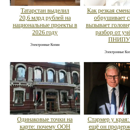
Татарстан выделил
Как резкая смен
20,6 млрд рублей на
обрушивает с
национальные проекты в
вызывает головн
2026 году
разбор от уч
ПНИПУ
Электронные Копии
Электронные Ко
Одинаковые точки на
Стармер у края:
карте: почему ООН
ещё он продерж