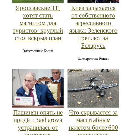
Ярославские ТЦ
Киев задыхается
хотят стать
от собственного
магнитом для
агрессивного
туристов: круглый
языка: Зеленского
стол вскрыл план
треплют за
Беларусь
Электронные Копии
Электронные Копии
Пашинян опять не
Что скрывается за
придёт: Закharova
масштабным
устранилась от
налётом более 600
смирения
украинских