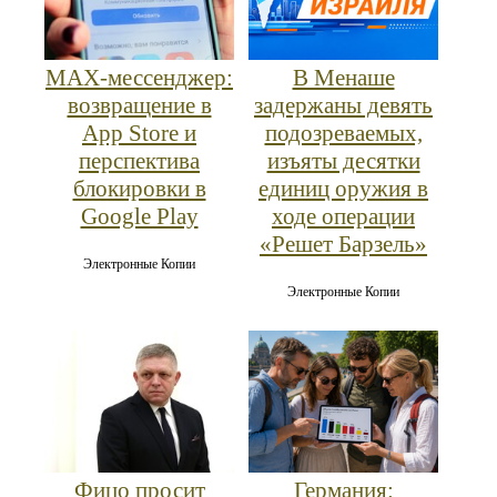
MAX‑мессенджер:
В Менаше
возвращение в
задержаны девять
App Store и
подозреваемых,
перспектива
изъяты десятки
блокировки в
единиц оружия в
Google Play
ходе операции
«Решет Барзель»
Электронные Копии
Электронные Копии
Фицо просит
Германия: