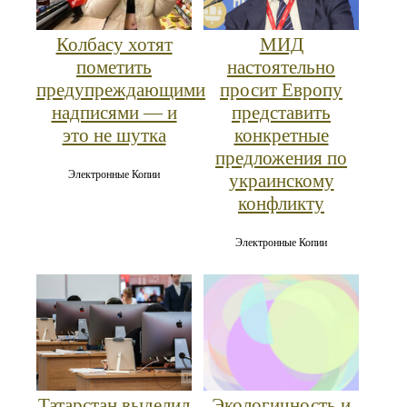
Колбасу хотят
МИД
пометить
настоятельно
предупреждающими
просит Европу
надписями — и
представить
это не шутка
конкретные
предложения по
Электронные Копии
украинскому
конфликту
Электронные Копии
Татарстан выделил
Экологичность и